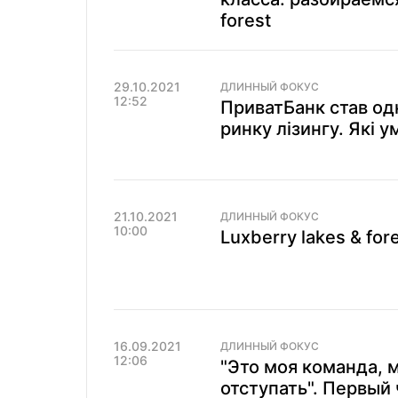
forest
29.10.2021
ДЛИННЫЙ ФОКУС
12:52
ПриватБанк став од
ринку лізингу. Які у
21.10.2021
ДЛИННЫЙ ФОКУС
10:00
Luxberry lakes & for
16.09.2021
ДЛИННЫЙ ФОКУС
12:06
"Это моя команда, 
отступать". Первый 