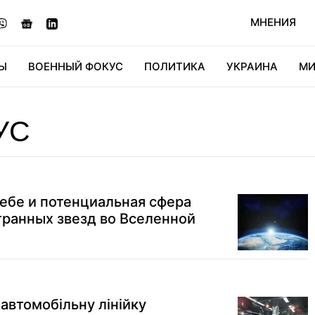
МНЕНИЯ
Ы
ВОЕННЫЙ ФОКУС
ПОЛИТИКА
УКРАИНА
МИ
ОНОМИКА
ДИДЖИТАЛ
АВТО
МИРФАН
КУЛЬТ
УС
ебе и потенциальная сфера
транных звезд во Вселенной
автомобільну лінійку