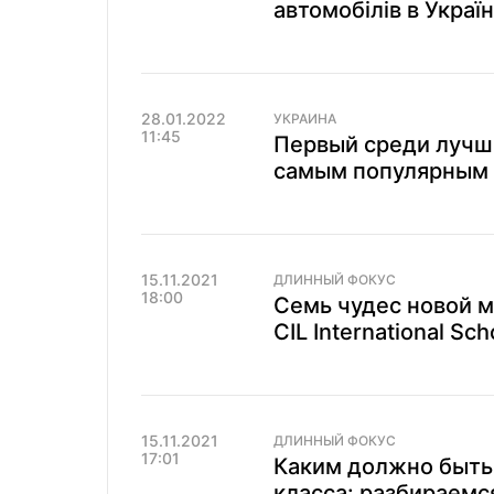
автомобілів в Україн
28.01.2022
УКРАИНА
11:45
Первый среди лучши
самым популярным
15.11.2021
ДЛИННЫЙ ФОКУС
18:00
Семь чудес новой 
CIL International Sch
15.11.2021
ДЛИННЫЙ ФОКУС
17:01
Каким должно быть
класса: разбираемся