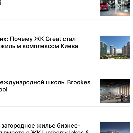
і
х: Почему ЖК Great стал
 жилым комплексом Киева
международной школы Brookes
ool
 загородное жилье бизнес-
 вместе с ЖК Luxberry lakes &