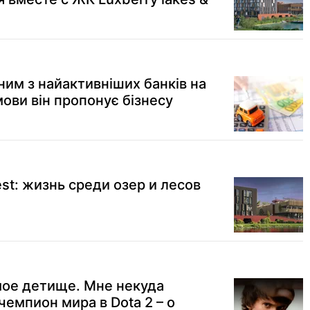
ним з найактивніших банків на
мови він пропонує бізнесу
est: жизнь среди озер и лесов
мое детище. Мне некуда
чемпион мира в Dota 2 – о