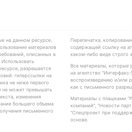
ые на данном ресурсе,
Перепечатка, копировани
ользование материалов
содержащей ссылку на аге
ребований, описанных в
каком-либо виде строго 
. Использовать
Все материалы, которые 
есурсе, разрешается
на агентство "Интерфакс
овий: гиперссылки на
воспроизведению и/или 
ика не ниже первого
как с письменного разреш
й не может превышать
екста, изменения
Материалы с плашками "Р"
вание большего объема
компаний", "Новости парти
получения письменного
"Спецпроект при поддерж
основе.