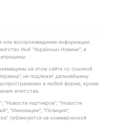
е или воспроизведение информации,
нтство ИнА "Українські Новини", в
запрещены.
размещены на этом сайте со ссылкой
-Украина", не подлежат дальнейшему
распространению в любой форме, кроме
ения агентства.
, "Новости партнеров", "Новости
й", "Инновации", "Позиция",
ке" публикуются на коммерческой