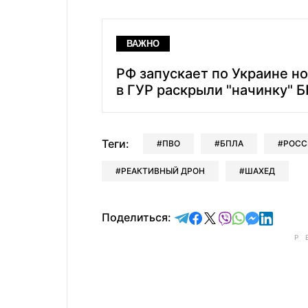
ВАЖНО
РФ запускает по Украине но
в ГУР раскрыли "начинку" Б
Теги:
ПВО
БПЛА
РОСС
РЕАКТИВНЫЙ ДРОН
ШАХЕД
отправить в Telegram
поделиться в Face
поделиться в X
отправить в V
отправить 
отправит
отправ
Поделиться: