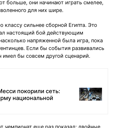
ют больше, они начинают играть смелее,
зволенного для них шире.
о классу сильнее сборной Египта. Это
 дал настоящий бой действующим
насколько напряженной была игра, пока
гентинцев. Если бы события развивались
ч имел бы совсем другой сценарий.
есси покорили сеть:
орму национальной
от чемпионат еще раз показал: двойные