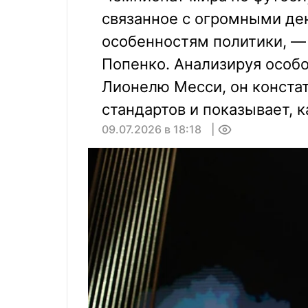
связанное с огромными ден
особенностям политики, — 
Попенко. Анализируя особ
Лионелю Месси, он конста
стандартов и показывает, к
09.07.2026 в 18:18
0