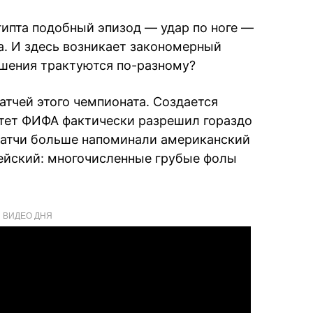
гипта подобный эпизод — удар по ноге —
а. И здесь возникает закономерный
шения трактуются по-разному?
тчей этого чемпионата. Создается
итет ФИФА фактически разрешил гораздо
матчи больше напоминали американский
ейский: многочисленные грубые фолы
ВИДЕО ДНЯ