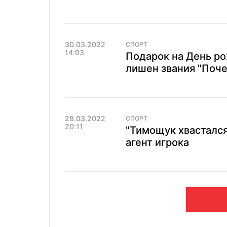
30.03.2022
СПОРТ
14:03
Подарок на День р
лишен звания "Поч
28.03.2022
СПОРТ
20:11
"Тимощук хвастался
агент игрока