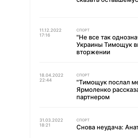
11.12.2022
СПОРТ
17:16
"Не все так однозна
Украины Тимощук в
вторжении
18.04.2022
СПОРТ
22:44
"Тимощук послал мен
Ярмоленко рассказа
партнером
31.03.2022
СПОРТ
18:21
Снова неудача: Ана