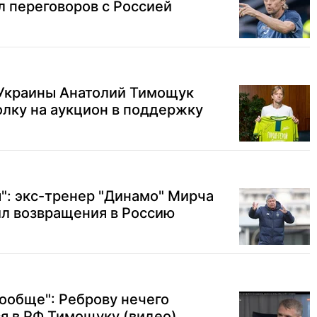
ол переговоров с Россией
 Украины Анатолий Тимощук
лку на аукцион в поддержку
": экс-тренер "Динамо" Мирча
ил возвращения в Россию
вообще": Реброву нечего
я в РФ Тимощуку (видео)