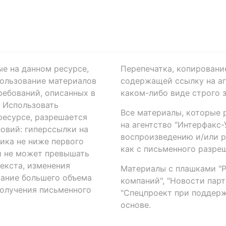
ые на данном ресурсе,
Перепечатка, копировани
ользование материалов
содержащей ссылку на аге
ребований, описанных в
каком-либо виде строго 
. Использовать
Все материалы, которые 
есурсе, разрешается
на агентство "Интерфакс
овий: гиперссылки на
воспроизведению и/или 
ика не ниже первого
как с письменного разреш
й не может превышать
екста, изменения
Материалы с плашками "Р"
вание большего объема
компаний", "Новости парти
получения письменного
"Спецпроект при поддерж
основе.