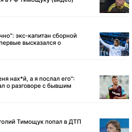
чно": экс-капитан сборной
первые высказался о
я нах*й, а я послал его":
л о разговоре с бывшим
толий Тимощук попал в ДТП