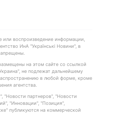
е или воспроизведение информации,
нтство ИнА "Українські Новини", в
запрещены.
размещены на этом сайте со ссылкой
-Украина", не подлежат дальнейшему
распространению в любой форме, кроме
ения агентства.
, "Новости партнеров", "Новости
й", "Инновации", "Позиция",
ке" публикуются на коммерческой