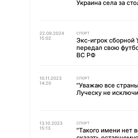
Украина села за ст
22.09.2024
СПОРТ
15:02
Экс-игрок сборной
передал свою футбо
ВС РФ
10.11.2023
СПОРТ
14:20
"Уважаю все страны
Луческу не исключ
13.10.2023
СПОРТ
15:13
"Такого имени нет 
сказать оставшемус