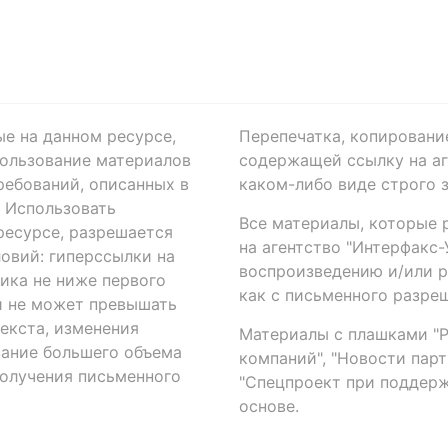
ые на данном ресурсе,
Перепечатка, копировани
ользование материалов
содержащей ссылку на аге
ребований, описанных в
каком-либо виде строго 
. Использовать
Все материалы, которые 
есурсе, разрешается
на агентство "Интерфакс
овий: гиперссылки на
воспроизведению и/или 
ика не ниже первого
как с письменного разреш
й не может превышать
екста, изменения
Материалы с плашками "Р"
вание большего объема
компаний", "Новости парти
получения письменного
"Спецпроект при поддерж
основе.