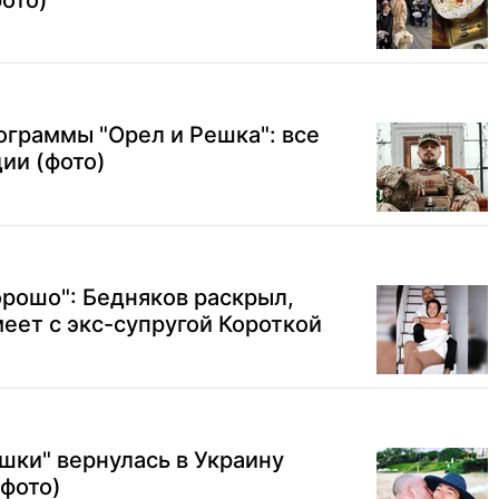
фото)
ограммы "Орел и Решка": все
ии (фото)
орошо": Бедняков раскрыл,
еет с экс-супругой Короткой
шки" вернулась в Украину
(фото)