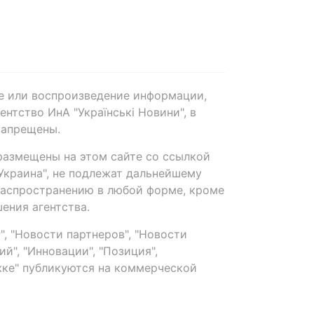
е или воспроизведение информации,
нтство ИнА "Українські Новини", в
запрещены.
размещены на этом сайте со ссылкой
-Украина", не подлежат дальнейшему
распространению в любой форме, кроме
ения агентства.
, "Новости партнеров", "Новости
й", "Инновации", "Позиция",
ке" публикуются на коммерческой