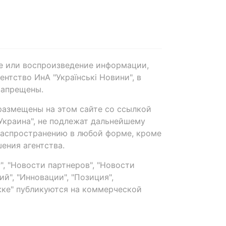
е или воспроизведение информации,
нтство ИнА "Українські Новини", в
запрещены.
размещены на этом сайте со ссылкой
-Украина", не подлежат дальнейшему
распространению в любой форме, кроме
ения агентства.
, "Новости партнеров", "Новости
й", "Инновации", "Позиция",
ке" публикуются на коммерческой