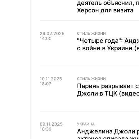
деятель объяснил, 
Херсон для визита
26.02.2026
СТИЛЬ ЖИЗНИ
14:00
"Четыре года": Ан
о войне в Украине (
10.11.2025
СТИЛЬ ЖИЗНИ
18:07
Парень разрывает 
Джоли в ТЦК (видео
09.11.2025
УКРАИНА
10:39
Анджелина Джоли ра
актриса описала жи