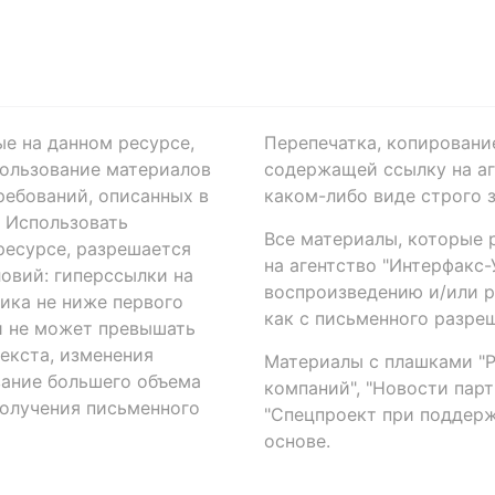
ые на данном ресурсе,
Перепечатка, копировани
ользование материалов
содержащей ссылку на аге
ребований, описанных в
каком-либо виде строго 
. Использовать
Все материалы, которые 
есурсе, разрешается
на агентство "Интерфакс
овий: гиперссылки на
воспроизведению и/или 
ика не ниже первого
как с письменного разреш
й не может превышать
екста, изменения
Материалы с плашками "Р"
вание большего объема
компаний", "Новости парти
получения письменного
"Спецпроект при поддерж
основе.