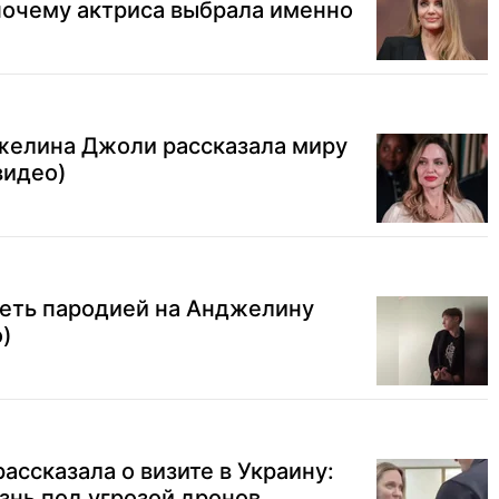
почему актриса выбрала именно
джелина Джоли рассказала миру
видео)
сеть пародией на Анджелину
)
ссказала о визите в Украину:
знь под угрозой дронов