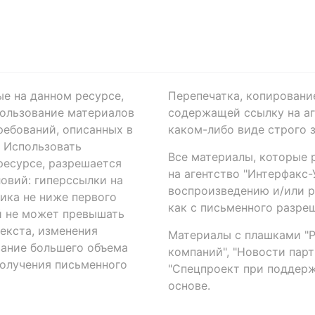
ые на данном ресурсе,
Перепечатка, копировани
ользование материалов
содержащей ссылку на аге
ребований, описанных в
каком-либо виде строго 
. Использовать
Все материалы, которые 
есурсе, разрешается
на агентство "Интерфакс
овий: гиперссылки на
воспроизведению и/или 
ика не ниже первого
как с письменного разреш
й не может превышать
екста, изменения
Материалы с плашками "Р"
вание большего объема
компаний", "Новости парти
получения письменного
"Спецпроект при поддерж
основе.