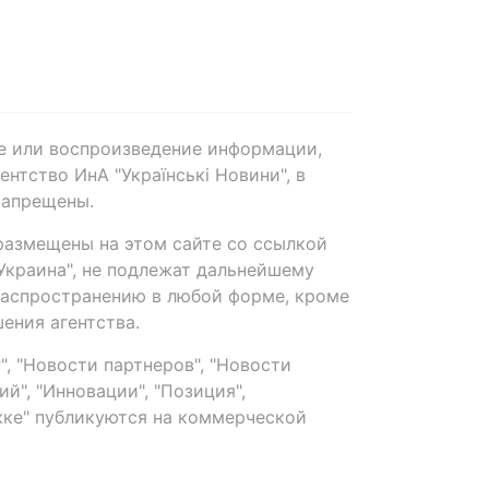
е или воспроизведение информации,
нтство ИнА "Українські Новини", в
запрещены.
размещены на этом сайте со ссылкой
-Украина", не подлежат дальнейшему
распространению в любой форме, кроме
ения агентства.
, "Новости партнеров", "Новости
й", "Инновации", "Позиция",
ке" публикуются на коммерческой