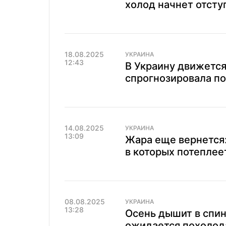
холод начнет отсту
18.08.2025
УКРАИНА
12:43
В Украину движется
спрогнозировала по
14.08.2025
УКРАИНА
13:09
Жара еще вернется:
в которых потеплеет
08.08.2025
УКРАИНА
13:28
Осень дышит в спин
ожидается похолод