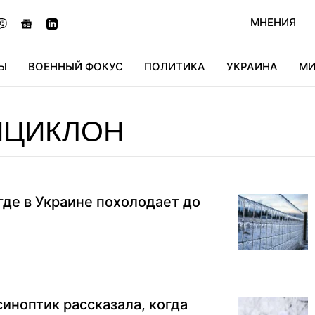
МНЕНИЯ
Ы
ВОЕННЫЙ ФОКУС
ПОЛИТИКА
УКРАИНА
МИ
ОНОМИКА
ДИДЖИТАЛ
АВТО
МИРФАН
КУЛЬТ
ИЦИКЛОН
 где в Украине похолодает до
синоптик рассказала, когда