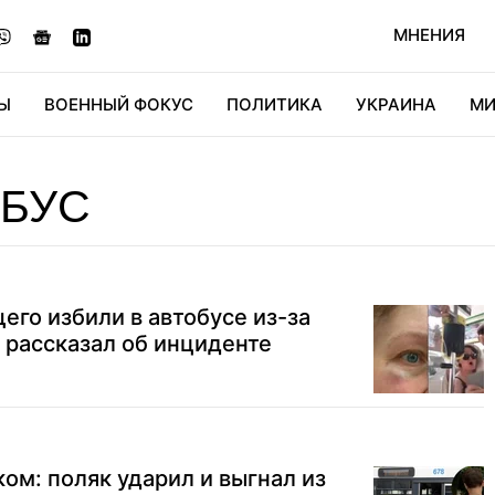
МНЕНИЯ
Ы
ВОЕННЫЙ ФОКУС
ПОЛИТИКА
УКРАИНА
МИ
ОНОМИКА
ДИДЖИТАЛ
АВТО
МИРФАН
КУЛЬТ
ОБУС
го избили в автобусе из-за
н рассказал об инциденте
ком: поляк ударил и выгнал из