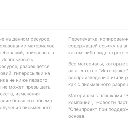
ые на данном ресурсе,
Перепечатка, копировани
ользование материалов
содержащей ссылку на аге
ребований, описанных в
каком-либо виде строго 
. Использовать
Все материалы, которые 
есурсе, разрешается
на агентство "Интерфакс
овий: гиперссылки на
воспроизведению и/или 
ика не ниже первого
как с письменного разреш
й не может превышать
екста, изменения
Материалы с плашками "Р"
вание большего объема
компаний", "Новости парти
получения письменного
"Спецпроект при поддерж
основе.