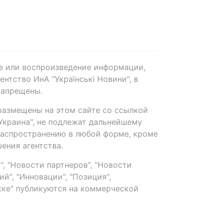
е или воспроизведение информации,
нтство ИнА "Українські Новини", в
запрещены.
размещены на этом сайте со ссылкой
-Украина", не подлежат дальнейшему
распространению в любой форме, кроме
ения агентства.
, "Новости партнеров", "Новости
й", "Инновации", "Позиция",
ке" публикуются на коммерческой