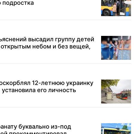
о подростка
ъяснений высадил группу детей
д открытым небом и без вещей,
оскорблял 12-летнюю украинку
я установила его личность
ранату буквально из-под
вой прокомментировал