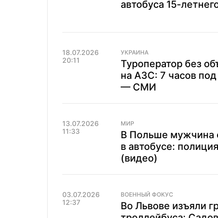
автобуса 15-летнег
18.07.2026
УКРАИНА
20:11
Туроператор без об
на АЗС: 7 часов по
— СМИ
13.07.2026
МИР
11:33
В Польше мужчина 
в автобусе: полици
(видео)
03.07.2026
ВОЕННЫЙ ФОКУС
12:37
Во Львове изъяли г
троллейбуса: Садо