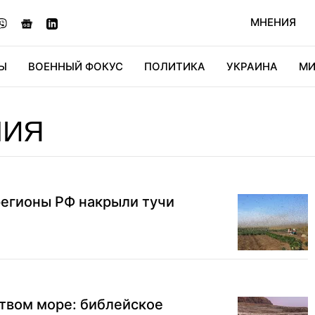
МНЕНИЯ
Ы
ВОЕННЫЙ ФОКУС
ПОЛИТИКА
УКРАИНА
МИ
ОНОМИКА
ДИДЖИТАЛ
АВТО
МИРФАН
КУЛЬТ
ЛИЯ
регионы РФ накрыли тучи
твом море: библейское