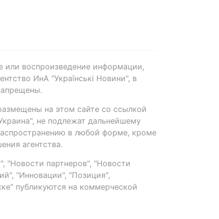
е или воспроизведение информации,
нтство ИнА "Українські Новини", в
запрещены.
размещены на этом сайте со ссылкой
-Украина", не подлежат дальнейшему
распространению в любой форме, кроме
ения агентства.
, "Новости партнеров", "Новости
й", "Инновации", "Позиция",
ке" публикуются на коммерческой