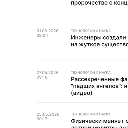
пророчество о конц
01.06.2026
ТЕХНОЛОГИИ И НАУКА
09:24
Инженеры создали 
на жуткое существо
27.05.2026
ТЕХНОЛОГИИ И НАУКА
09:18
Рассекреченные фа
"падших ангелов": 
(видео)
25.05.2026
ТЕХНОЛОГИИ И НАУКА
09:17
Физически меняет м
летней молитвы дел