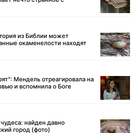
тория из Библии может
ранные окаменелости находят
орят": Мендель отреагировала на
рвью и вспомнила о Боге
 чудеса: найден давно
кий город (фото)