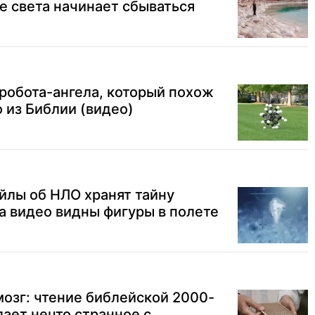
е света начинает сбываться
робота-ангела, который похож
 из Библии (видео)
йлы об НЛО хранят тайну
на видео видны фигуры в полете
озг: чтение библейской 2000-
ает нечто странное с