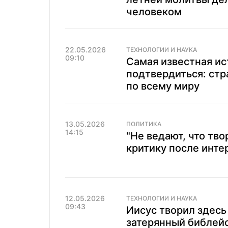
человеком
22.05.2026
ТЕХНОЛОГИИ И НАУКА
09:10
Самая известная ис
подтвердиться: ст
по всему миру
13.05.2026
ПОЛИТИКА
14:15
"Не ведают, что тв
критику после инте
12.05.2026
ТЕХНОЛОГИИ И НАУКА
09:43
Иисус творил здесь
затерянный библейс