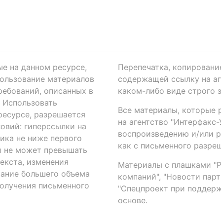
ые на данном ресурсе,
Перепечатка, копировани
ользование материалов
содержащей ссылку на аге
ребований, описанных в
каком-либо виде строго 
. Использовать
Все материалы, которые 
есурсе, разрешается
на агентство "Интерфакс
овий: гиперссылки на
воспроизведению и/или 
ика не ниже первого
как с письменного разреш
й не может превышать
екста, изменения
Материалы с плашками "Р"
вание большего объема
компаний", "Новости парти
получения письменного
"Спецпроект при поддерж
основе.