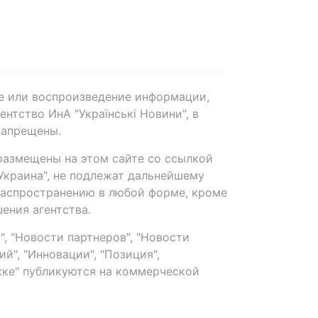
е или воспроизведение информации,
нтство ИнА "Українські Новини", в
запрещены.
размещены на этом сайте со ссылкой
-Украина", не подлежат дальнейшему
распространению в любой форме, кроме
ения агентства.
, "Новости партнеров", "Новости
й", "Инновации", "Позиция",
ке" публикуются на коммерческой