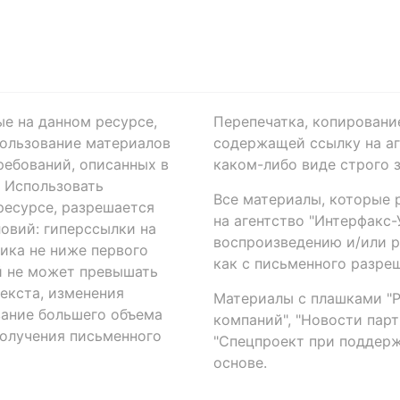
ые на данном ресурсе,
Перепечатка, копировани
ользование материалов
содержащей ссылку на аге
ребований, описанных в
каком-либо виде строго 
. Использовать
Все материалы, которые 
есурсе, разрешается
на агентство "Интерфакс
овий: гиперссылки на
воспроизведению и/или 
ика не ниже первого
как с письменного разреш
й не может превышать
екста, изменения
Материалы с плашками "Р"
вание большего объема
компаний", "Новости парти
получения письменного
"Спецпроект при поддерж
основе.