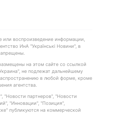
е или воспроизведение информации,
нтство ИнА "Українські Новини", в
запрещены.
размещены на этом сайте со ссылкой
-Украина", не подлежат дальнейшему
распространению в любой форме, кроме
ения агентства.
, "Новости партнеров", "Новости
й", "Инновации", "Позиция",
ке" публикуются на коммерческой