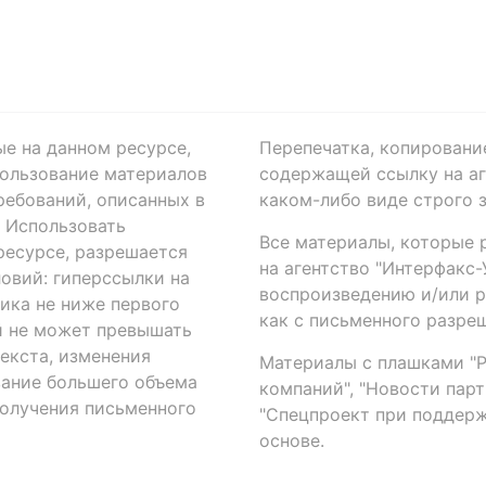
ые на данном ресурсе,
Перепечатка, копировани
ользование материалов
содержащей ссылку на аге
ребований, описанных в
каком-либо виде строго 
. Использовать
Все материалы, которые 
есурсе, разрешается
на агентство "Интерфакс
овий: гиперссылки на
воспроизведению и/или 
ика не ниже первого
как с письменного разреш
й не может превышать
екста, изменения
Материалы с плашками "Р"
вание большего объема
компаний", "Новости парти
получения письменного
"Спецпроект при поддерж
основе.