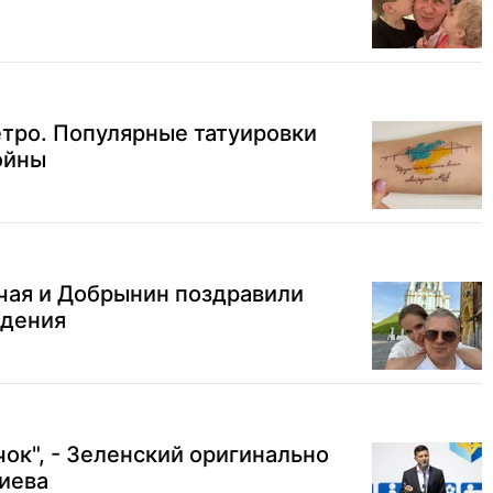
тро. Популярные татуировки
ойны
чая и Добрынин поздравили
ждения
чок", - Зеленский оригинально
иева