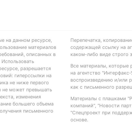
ые на данном ресурсе,
Перепечатка, копировани
ользование материалов
содержащей ссылку на аге
ребований, описанных в
каком-либо виде строго 
. Использовать
Все материалы, которые 
есурсе, разрешается
на агентство "Интерфакс
овий: гиперссылки на
воспроизведению и/или 
ика не ниже первого
как с письменного разреш
й не может превышать
екста, изменения
Материалы с плашками "Р"
вание большего объема
компаний", "Новости парти
получения письменного
"Спецпроект при поддерж
основе.