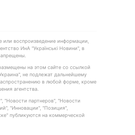
е или воспроизведение информации,
нтство ИнА "Українські Новини", в
запрещены.
размещены на этом сайте со ссылкой
-Украина", не подлежат дальнейшему
распространению в любой форме, кроме
ения агентства.
, "Новости партнеров", "Новости
й", "Инновации", "Позиция",
ке" публикуются на коммерческой