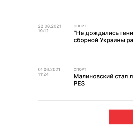
22.08.2021
СПОРТ
19:12
"Не дождались гени
сборной Украины ра
01.06.2021
СПОРТ
11:24
Малиновский стал 
PES