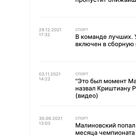
29.12.2021
СПОРТ
17:32
В команде лучших.
включен в сборную 
03.11.2021
СПОРТ
14:22
"Это был момент М
назвал Криштиану 
(видео)
30.09.2021
СПОРТ
13:03
Малиновский попал
месяца чемпионата