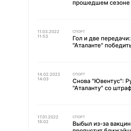
прошедшем сезоне 
11.03.2022
СПОРТ
11:53
Гол и две передачи
"Аталанте" победить
14.02.2022
СПОРТ
14:03
Снова "Ювентус": Р
"Аталанту" со штра
17.01.2022
СПОРТ
16:02
Выбыл из-за вакци
пропустит ближайш