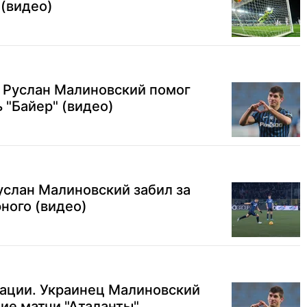
(видео)
: Руслан Малиновский помог
 "Байер" (видео)
услан Малиновский забил за
фного (видео)
нации. Украинец Малиновский
ие матчи "Аталанты"