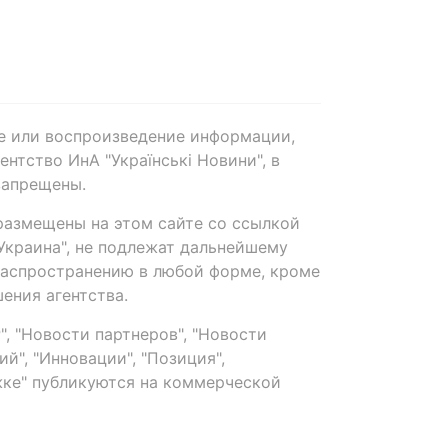
е или воспроизведение информации,
нтство ИнА "Українські Новини", в
запрещены.
размещены на этом сайте со ссылкой
-Украина", не подлежат дальнейшему
распространению в любой форме, кроме
ения агентства.
, "Новости партнеров", "Новости
й", "Инновации", "Позиция",
ке" публикуются на коммерческой