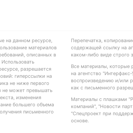
ые на данном ресурсе,
Перепечатка, копировани
ользование материалов
содержащей ссылку на аге
ребований, описанных в
каком-либо виде строго 
. Использовать
Все материалы, которые 
есурсе, разрешается
на агентство "Интерфакс
овий: гиперссылки на
воспроизведению и/или 
ика не ниже первого
как с письменного разреш
й не может превышать
екста, изменения
Материалы с плашками "Р"
вание большего объема
компаний", "Новости парти
получения письменного
"Спецпроект при поддерж
основе.