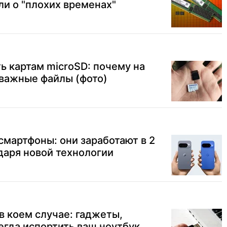
ли о "плохих временах"
ь картам microSD: почему на
 важные файлы (фото)
 смартфоны: они заработают в 2
даря новой технологии
в коем случае: гаджеты,
егда испортить ваш ноутбук