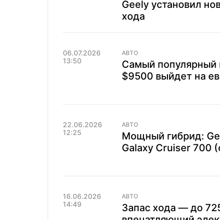
Geely установил но
хода
06.07.2026
АВТО
13:50
Самый популярный 
$9500 выйдет на ев
22.06.2026
АВТО
12:25
Мощный гибрид: Ge
Galaxy Cruiser 700 
16.06.2026
АВТО
14:49
Запас хода — до 725
впечатляющий элект