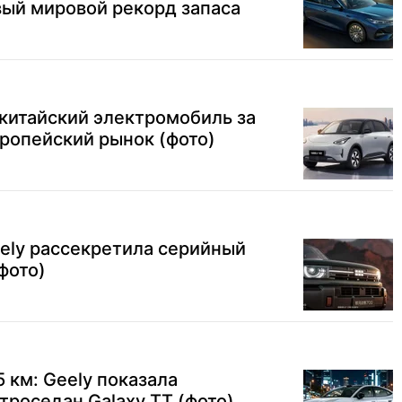
вый мировой рекорд запаса
китайский электромобиль за
ропейский рынок (фото)
ely рассекретила серийный
(фото)
 км: Geely показала
роседан Galaxy ТТ (фото)