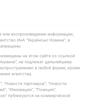
е или воспроизведение информации,
нтство ИнА "Українські Новини", в
запрещены.
размещены на этом сайте со ссылкой
-Украина", не подлежат дальнейшему
распространению в любой форме, кроме
ения агентства.
, "Новости партнеров", "Новости
й", "Инновации", "Позиция",
ке" публикуются на коммерческой