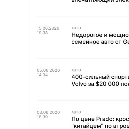
15.06.2026
АВТО
19:38
Недорогое и мощно
семейное авто от Ge
05.06.2026
АВТО
14:34
400-сильный спорти
Volvo за $20 000 п
03.06.2026
АВТО
18:39
По цене Prado: крос
"китайцем" по втро