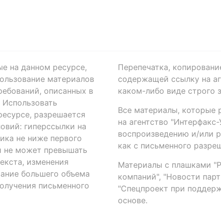
ые на данном ресурсе,
Перепечатка, копировани
ользование материалов
содержащей ссылку на аге
ребований, описанных в
каком-либо виде строго 
. Использовать
Все материалы, которые 
есурсе, разрешается
на агентство "Интерфакс
овий: гиперссылки на
воспроизведению и/или 
ика не ниже первого
как с письменного разреш
й не может превышать
екста, изменения
Материалы с плашками "Р"
вание большего объема
компаний", "Новости парти
получения письменного
"Спецпроект при поддерж
основе.