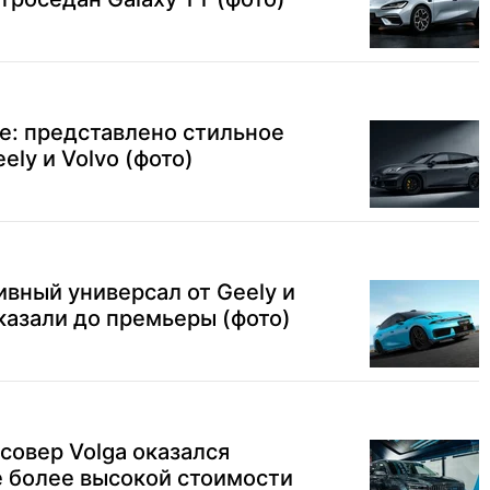
е: представлено стильное
ely и Volvo (фото)
вный универсал от Geely и
оказали до премьеры (фото)
совер Volga оказался
е более высокой стоимости