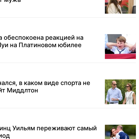
а обеспокоена реакцией на
Луи на Платиновом юбилее
ался, в каком виде спорта не
йт Миддлтон
ринц Уильям переживают самый
иод