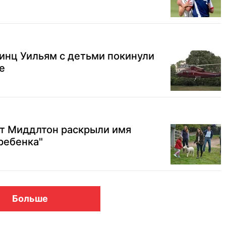
инц Уильям с детьми покинули
е
йт Миддлтон раскрыли имя
 ребенка"
Больше