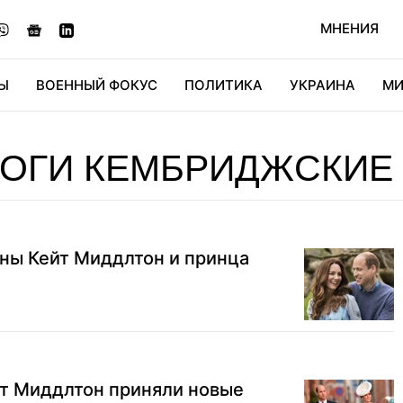
МНЕНИЯ
Ы
ВОЕННЫЙ ФОКУС
ПОЛИТИКА
УКРАИНА
МИ
ОНОМИКА
ДИДЖИТАЛ
АВТО
МИРФАН
КУЛЬТ
ЦОГИ КЕМБРИДЖСКИЕ
ны Кейт Миддлтон и принца
йт Миддлтон приняли новые