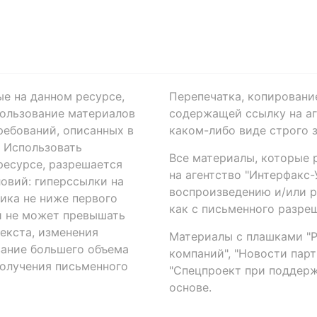
ые на данном ресурсе,
Перепечатка, копировани
ользование материалов
содержащей ссылку на аге
ребований, описанных в
каком-либо виде строго 
. Использовать
Все материалы, которые 
есурсе, разрешается
на агентство "Интерфакс
овий: гиперссылки на
воспроизведению и/или 
ика не ниже первого
как с письменного разреш
й не может превышать
екста, изменения
Материалы с плашками "Р"
вание большего объема
компаний", "Новости парти
получения письменного
"Спецпроект при поддерж
основе.