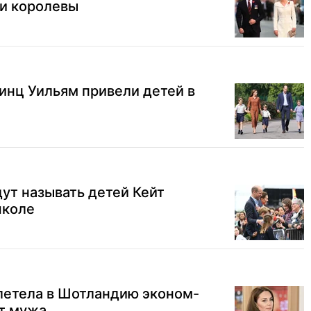
ти королевы
инц Уильям привели детей в
дут называть детей Кейт
школе
летела в Шотландию эконом-
от мужа