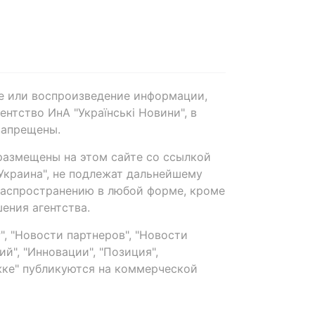
е или воспроизведение информации,
нтство ИнА "Українські Новини", в
запрещены.
размещены на этом сайте со ссылкой
-Украина", не подлежат дальнейшему
распространению в любой форме, кроме
ения агентства.
, "Новости партнеров", "Новости
й", "Инновации", "Позиция",
ке" публикуются на коммерческой