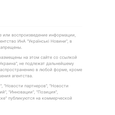
е или воспроизведение информации,
нтство ИнА "Українські Новини", в
запрещены.
размещены на этом сайте со ссылкой
-Украина", не подлежат дальнейшему
распространению в любой форме, кроме
ения агентства.
, "Новости партнеров", "Новости
й", "Инновации", "Позиция",
ке" публикуются на коммерческой