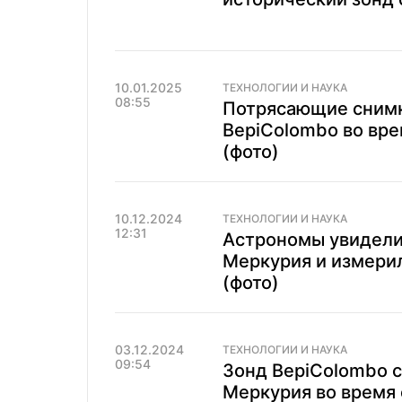
10.01.2025
ТЕХНОЛОГИИ И НАУКА
08:55
Потрясающие снимк
BepiColombo во вре
(фото)
10.12.2024
ТЕХНОЛОГИИ И НАУКА
12:31
Астрономы увидели
Меркурия и измерил
(фото)
03.12.2024
ТЕХНОЛОГИИ И НАУКА
09:54
Зонд BepiColombo 
Меркурия во время 