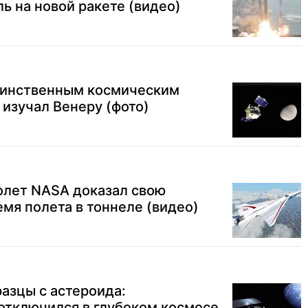
ь на новой ракете (видео)
единственным космическим
 изучал Венеру (фото)
олет NASA доказал свою
емя полета в тоннеле (видео)
азцы с астероида:
отключился в глубоком космосе