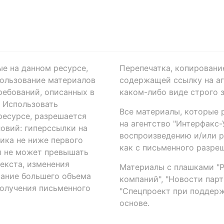
ые на данном ресурсе,
Перепечатка, копировани
ользование материалов
содержащей ссылку на аге
ребований, описанных в
каком-либо виде строго 
. Использовать
Все материалы, которые 
есурсе, разрешается
на агентство "Интерфакс
овий: гиперссылки на
воспроизведению и/или 
ика не ниже первого
как с письменного разреш
й не может превышать
екста, изменения
Материалы с плашками "Р"
вание большего объема
компаний", "Новости парти
получения письменного
"Спецпроект при поддерж
основе.