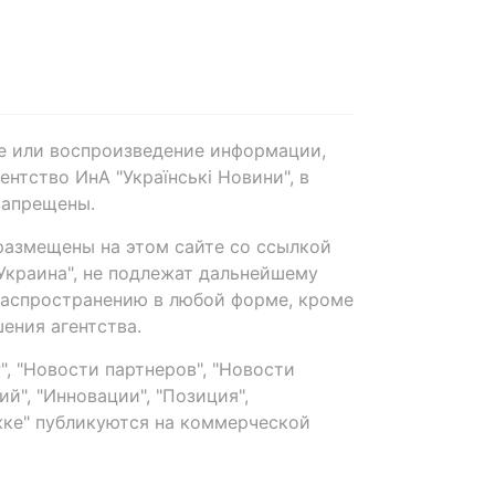
е или воспроизведение информации,
нтство ИнА "Українські Новини", в
запрещены.
размещены на этом сайте со ссылкой
-Украина", не подлежат дальнейшему
распространению в любой форме, кроме
ения агентства.
, "Новости партнеров", "Новости
й", "Инновации", "Позиция",
ке" публикуются на коммерческой