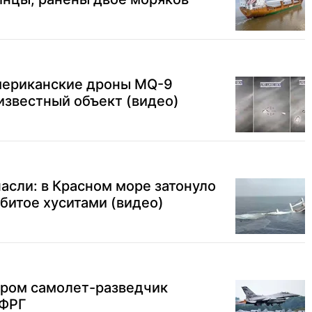
американские дроны MQ-9
известный объект (видео)
асли: в Красном море затонуло
дбитое хуситами (видео)
ером самолет-разведчик
 ФРГ