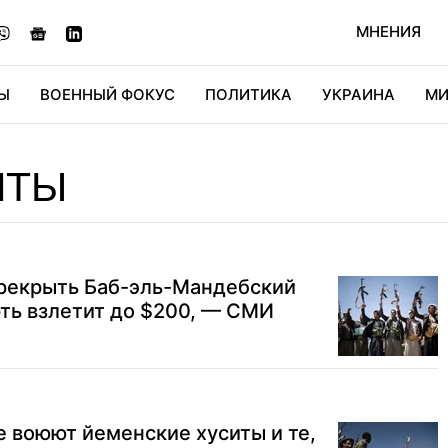
МНЕНИЯ
Ы
ВОЕННЫЙ ФОКУС
ПОЛИТИКА
УКРАИНА
МИ
ОНОМИКА
ДИДЖИТАЛ
АВТО
МИРФАН
КУЛЬТ
ИТЫ
рекрыть Баб-эль-Мандебский
фть взлетит до $200, — СМИ
е воюют йеменские хуситы и те,