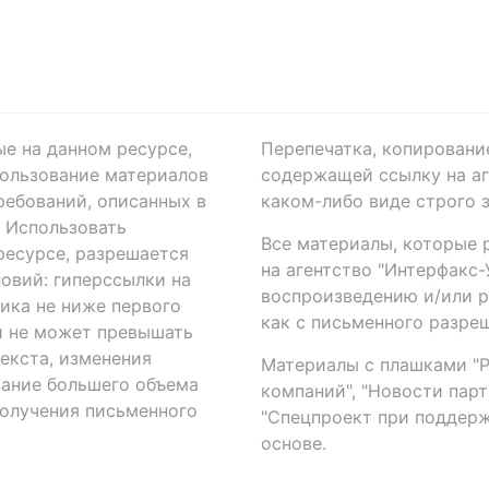
ые на данном ресурсе,
Перепечатка, копировани
ользование материалов
содержащей ссылку на аге
ребований, описанных в
каком-либо виде строго 
. Использовать
Все материалы, которые 
есурсе, разрешается
на агентство "Интерфакс
овий: гиперссылки на
воспроизведению и/или 
ика не ниже первого
как с письменного разреш
й не может превышать
екста, изменения
Материалы с плашками "Р"
вание большего объема
компаний", "Новости парти
получения письменного
"Спецпроект при поддерж
основе.