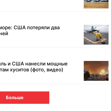
море: США потеряли два
дней
аиль и США нанесли мощные
там хуситов (фото, видео)
Больше