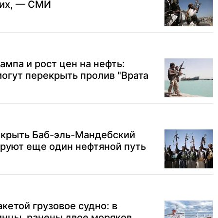
них, — СМИ
ампа и рост цен на нефть:
огут перекрыть пролив "Врата
акрыть Баб-эль-Мандебский
ируют еще один нефтяной путь
кетой грузовое судно: в
инцы, ранены двое моряков