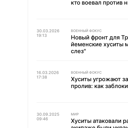
кто воевал против 
30.03.2026
ВОЕННЫЙ ФОКУС
19:13
Новый фронт для Тр
йеменские хуситы м
слез"
16.03.2026
ВОЕННЫЙ ФОКУС
17:38
Хуситы угрожают з
пролив: как заблок
30.09.2025
МИР
09:46
Хуситы атаковали ра
экипаже были укра