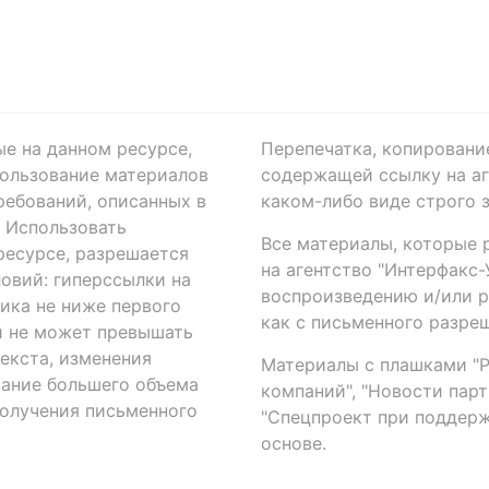
ые на данном ресурсе,
Перепечатка, копировани
ользование материалов
содержащей ссылку на аге
ребований, описанных в
каком-либо виде строго 
. Использовать
Все материалы, которые 
есурсе, разрешается
на агентство "Интерфакс
овий: гиперссылки на
воспроизведению и/или 
ика не ниже первого
как с письменного разреш
й не может превышать
екста, изменения
Материалы с плашками "Р"
вание большего объема
компаний", "Новости парти
получения письменного
"Спецпроект при поддерж
основе.