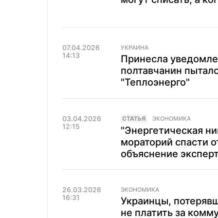
07.04.2026
УКРАИНА
14:13
Принесла уведомле
полтавчанин пыталс
"Теплоэнерго"
03.04.2026
CТАТЬЯ
ЭКОНОМИКА
12:15
"Энергетическая ни
мораторий спасти 
объяснение экспер
26.03.2026
ЭКОНОМИКА
16:31
Украинцы, потерявш
не платить за комм