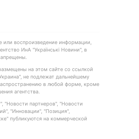
е или воспроизведение информации,
нтство ИнА "Українські Новини", в
запрещены.
размещены на этом сайте со ссылкой
-Украина", не подлежат дальнейшему
распространению в любой форме, кроме
ения агентства.
, "Новости партнеров", "Новости
й", "Инновации", "Позиция",
ке" публикуются на коммерческой