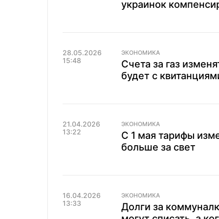
украинок компенси
28.05.2026
ЭКОНОМИКА
15:48
Счета за газ изменя
будет с квитанциям
21.04.2026
ЭКОНОМИКА
13:22
С 1 мая тарифы изме
больше за свет
16.04.2026
ЭКОНОМИКА
13:33
Долги за коммуналк
могут списать, а ко