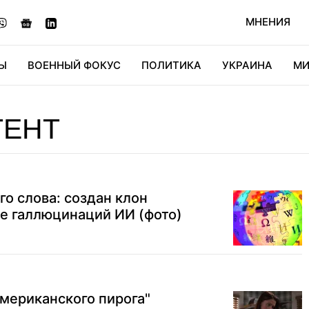
МНЕНИЯ
Ы
ВОЕННЫЙ ФОКУС
ПОЛИТИКА
УКРАИНА
МИ
ОНОМИКА
ДИДЖИТАЛ
АВТО
МИРФАН
КУЛЬТ
ТЕНТ
го слова: создан клон
е галлюцинаций ИИ (фото)
Американского пирога"