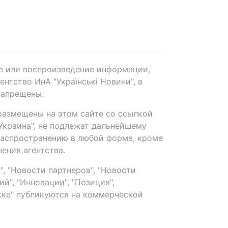
е или воспроизведение информации,
нтство ИнА "Українські Новини", в
запрещены.
размещены на этом сайте со ссылкой
-Украина", не подлежат дальнейшему
распространению в любой форме, кроме
ения агентства.
, "Новости партнеров", "Новости
й", "Инновации", "Позиция",
ке" публикуются на коммерческой