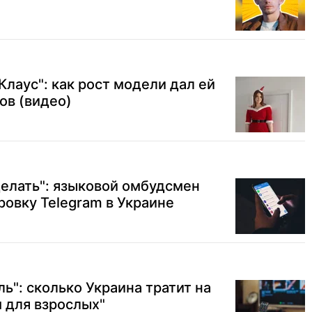
Клаус": как рост модели дал ей
ов (видео)
елать": языковой омбудсмен
ровку Telegram в Украине
ь": сколько Украина тратит на
м для взрослых"