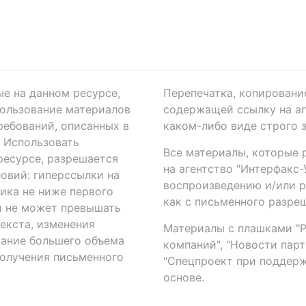
ые на данном ресурсе,
Перепечатка, копировани
ользование материалов
содержащей ссылку на аге
ребований, описанных в
каком-либо виде строго 
. Использовать
Все материалы, которые 
есурсе, разрешается
на агентство "Интерфакс
овий: гиперссылки на
воспроизведению и/или 
ика не ниже первого
как с письменного разреш
й не может превышать
екста, изменения
Материалы с плашками "Р"
вание большего объема
компаний", "Новости парти
получения письменного
"Спецпроект при поддерж
основе.