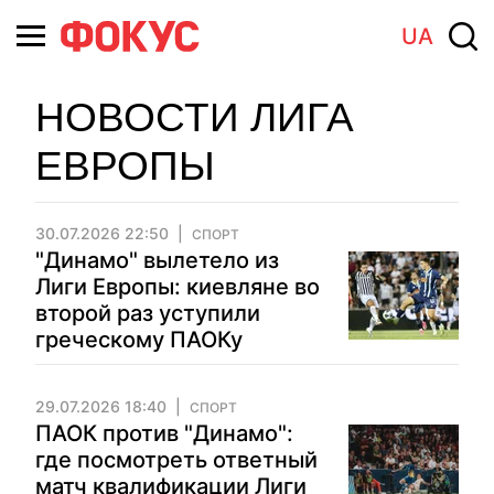
UA
НОВОСТИ ЛИГА
ЕВРОПЫ
30.07.2026 22:50
СПОРТ
"Динамо" вылетело из
Лиги Европы: киевляне во
второй раз уступили
греческому ПАОКу
29.07.2026 18:40
СПОРТ
ПАОК против "Динамо":
где посмотреть ответный
матч квалификации Лиги