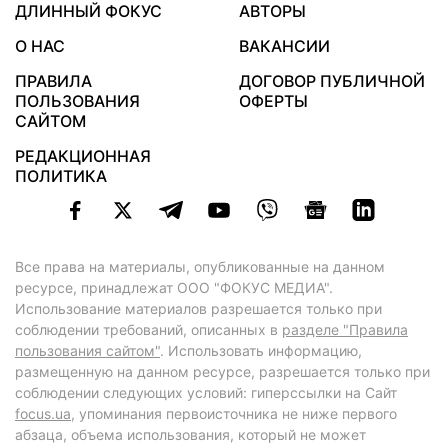
ДЛИННЫЙ ФОКУС
АВТОРЫ
О НАС
ВАКАНСИИ
ПРАВИЛА
ДОГОВОР ПУБЛИЧНОЙ
ПОЛЬЗОВАНИЯ
ОФЕРТЫ
САЙТОМ
РЕДАКЦИОННАЯ
ПОЛИТИКА
Все права на материалы, опубликованные на данном
ресурсе, принадлежат ООО "ФОКУС МЕДИА".
Использование материалов разрешается только при
соблюдении требований, описанных в
разделе "Правила
пользования сайтом"
. Использовать информацию,
размещенную на данном ресурсе, разрешается только при
соблюдении следующих условий: гиперссылки на Сайт
focus.ua
, упоминания первоисточника не ниже первого
абзаца, объема использования, который не может