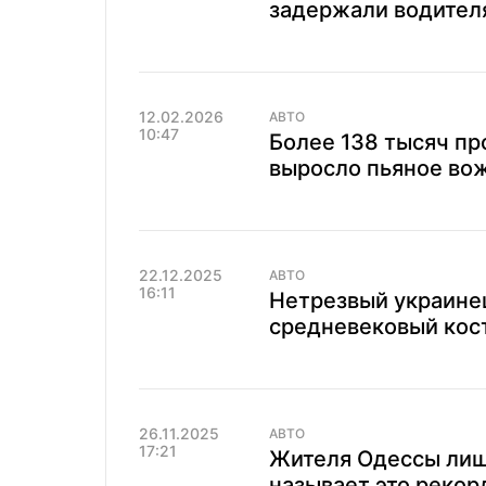
задержали водителя
12.02.2026
АВТО
10:47
Более 138 тысяч пр
выросло пьяное во
22.12.2025
АВТО
16:11
Нетрезвый украине
средневековый кост
26.11.2025
АВТО
17:21
Жителя Одессы лиши
называет это рекор