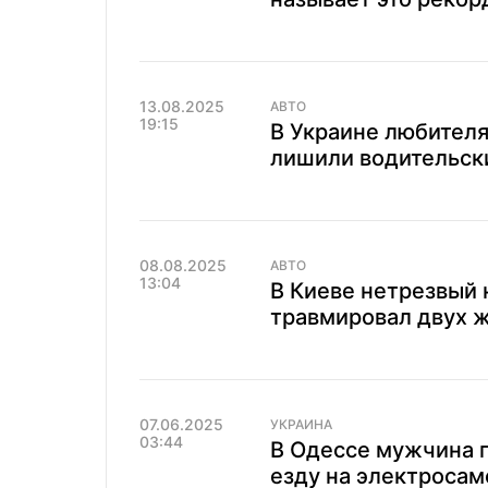
13.08.2025
АВТО
19:15
В Украине любителя
лишили водительски
08.08.2025
АВТО
13:04
В Киеве нетрезвый н
травмировал двух 
07.06.2025
УКРАИНА
03:44
В Одессе мужчина 
езду на электросам