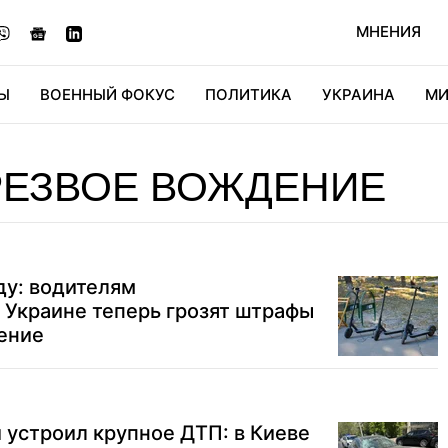
МНЕНИЯ
Ы
ВОЕННЫЙ ФОКУС
ПОЛИТИКА
УКРАИНА
МИ
ОНОМИКА
ДИДЖИТАЛ
АВТО
МИРФАН
КУЛЬТ
РЕЗВОЕ ВОЖДЕНИЕ
ду: водителям
 Украине теперь грозят штрафы
ение
и устроил крупное ДТП: в Киеве