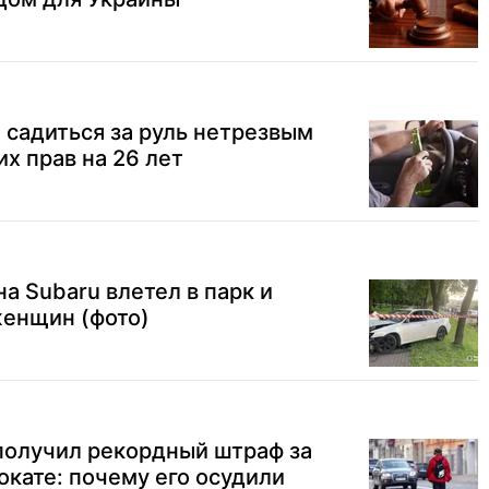
 садиться за руль нетрезвым
х прав на 26 лет
а Subaru влетел в парк и
женщин (фото)
получил рекордный штраф за
окате: почему его осудили