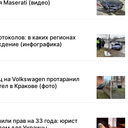
 Maserati (видео)
отоколов: в каких регионах
ждение (инфографика)
ц на Volkswagen протаранил
ел в Кракове (фото)
ли прав на 33 года: юрист
дом для Украины