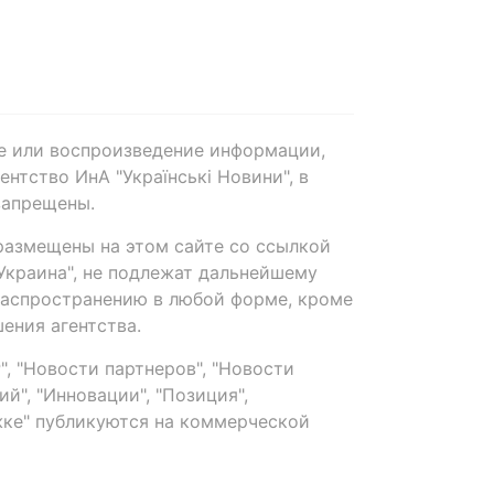
е или воспроизведение информации,
нтство ИнА "Українські Новини", в
запрещены.
размещены на этом сайте со ссылкой
-Украина", не подлежат дальнейшему
распространению в любой форме, кроме
ения агентства.
, "Новости партнеров", "Новости
й", "Инновации", "Позиция",
ке" публикуются на коммерческой