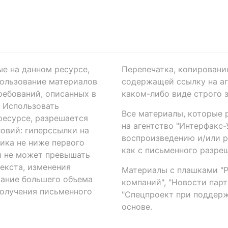
ые на данном ресурсе,
Перепечатка, копировани
ользование материалов
содержащей ссылку на аге
ребований, описанных в
каком-либо виде строго 
. Использовать
Все материалы, которые 
есурсе, разрешается
на агентство "Интерфакс
овий: гиперссылки на
воспроизведению и/или 
ика не ниже первого
как с письменного разреш
й не может превышать
екста, изменения
Материалы с плашками "Р"
вание большего объема
компаний", "Новости парти
получения письменного
"Спецпроект при поддерж
основе.