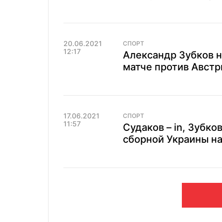
20.06.2021
СПОРТ
12:17
Александр Зубков 
матче против Австр
17.06.2021
СПОРТ
11:57
Судаков – in, Зубков
сборной Украины н