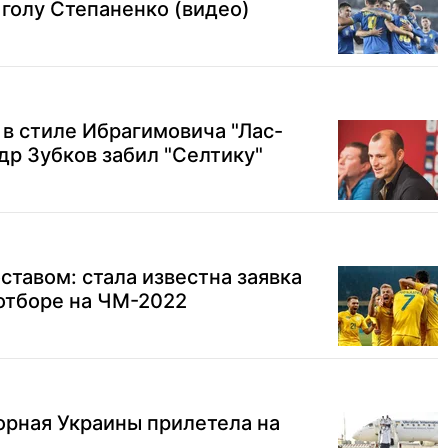
 голу Степаненко (видео)
 в стиле Ибрагимовича "Лас-
др Зубков забил "Селтику"
оставом: стала известна заявка
отборе на ЧМ-2022
борная Украины прилетела на