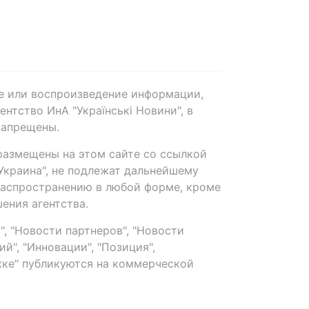
е или воспроизведение информации,
нтство ИнА "Українські Новини", в
запрещены.
размещены на этом сайте со ссылкой
-Украина", не подлежат дальнейшему
распространению в любой форме, кроме
ения агентства.
, "Новости партнеров", "Новости
й", "Инновации", "Позиция",
ке" публикуются на коммерческой