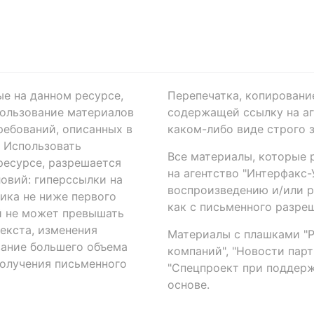
ые на данном ресурсе,
Перепечатка, копировани
ользование материалов
содержащей ссылку на аге
ребований, описанных в
каком-либо виде строго 
. Использовать
Все материалы, которые 
есурсе, разрешается
на агентство "Интерфакс
овий: гиперссылки на
воспроизведению и/или 
ика не ниже первого
как с письменного разреш
й не может превышать
екста, изменения
Материалы с плашками "Р"
вание большего объема
компаний", "Новости парти
получения письменного
"Спецпроект при поддерж
основе.