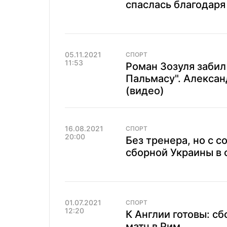
спаслась благодаря
05.11.2021
СПОРТ
11:53
Роман Зозуля забил
Пальмасу". Алексан
(видео)
16.08.2021
СПОРТ
20:00
Без тренера, но с с
сборной Украины в 
01.07.2021
СПОРТ
12:20
К Англии готовы: с
матч в Рим