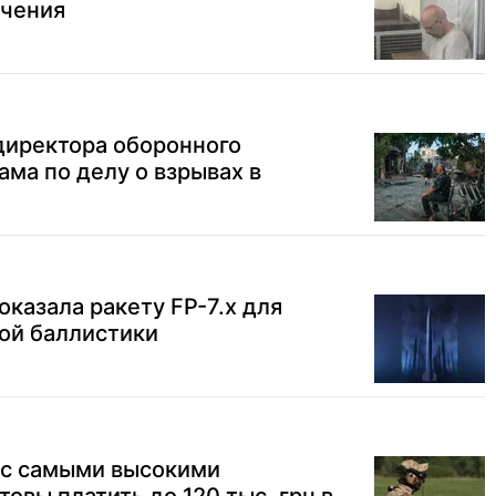
ечения
директора оборонного
ама по делу о взрывах в
показала ракету FP-7.x для
ой баллистики
 с самыми высокими