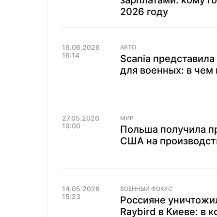
зарплатами: кому го
2026 году
16.06.2026
АВТО
16:14
Scania представил
для военных: в чем
27.05.2026
МИР
19:00
Польша получила п
США на производств
14.05.2026
ВОЕННЫЙ ФОКУС
15:23
Россияне уничтожи
Raybird в Киеве: в