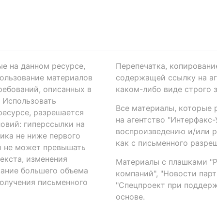
ые на данном ресурсе,
Перепечатка, копировани
ользование материалов
содержащей ссылку на аге
ребований, описанных в
каком-либо виде строго 
. Использовать
Все материалы, которые 
есурсе, разрешается
на агентство "Интерфакс
овий: гиперссылки на
воспроизведению и/или 
ика не ниже первого
как с письменного разреш
й не может превышать
екста, изменения
Материалы с плашками "Р"
вание большего объема
компаний", "Новости парти
получения письменного
"Спецпроект при поддерж
основе.