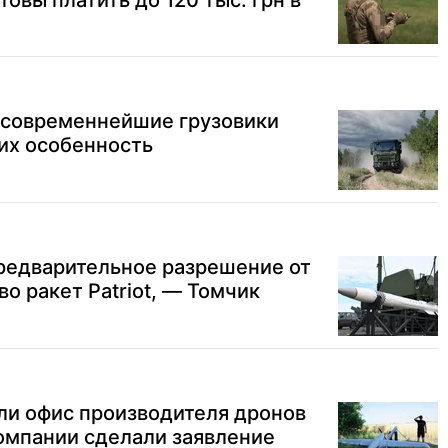
товы платить до 120 тыс. грн в
а современнейшие грузовики
 их особенность
редварительное разрешение от
о ракет Patriot, — Томчик
ли офис производителя дронов
 компании сделали заявление