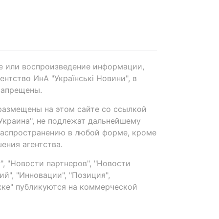
е или воспроизведение информации,
нтство ИнА "Українські Новини", в
запрещены.
размещены на этом сайте со ссылкой
-Украина", не подлежат дальнейшему
распространению в любой форме, кроме
ения агентства.
, "Новости партнеров", "Новости
й", "Инновации", "Позиция",
ке" публикуются на коммерческой