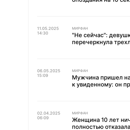
11.05.2025
МИРФАН
14:30
"Не сейчас": девуш
перечеркнула трех
06.05.2025
МИРФАН
15:09
Мужчина пришел на 
к увиденному: он п
02.04.2025
МИРФАН
06:09
Женщина 10 лет нич
полностью отказала