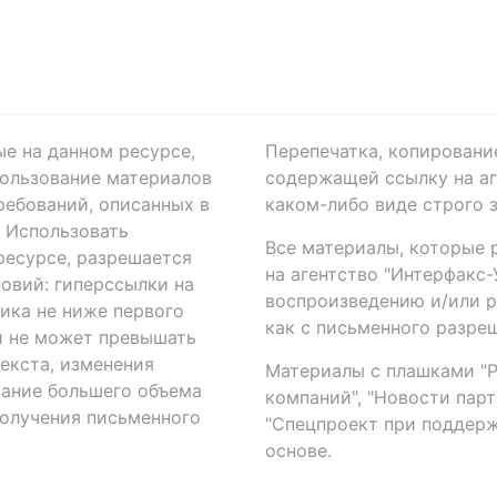
ые на данном ресурсе,
Перепечатка, копировани
ользование материалов
содержащей ссылку на аге
ребований, описанных в
каком-либо виде строго 
. Использовать
Все материалы, которые 
есурсе, разрешается
на агентство "Интерфакс
овий: гиперссылки на
воспроизведению и/или 
ика не ниже первого
как с письменного разреш
й не может превышать
екста, изменения
Материалы с плашками "Р"
вание большего объема
компаний", "Новости парти
получения письменного
"Спецпроект при поддерж
основе.