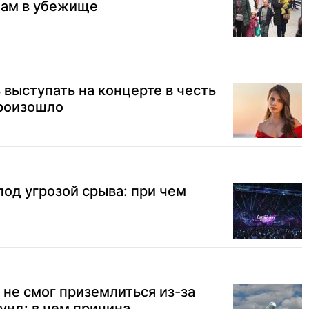
цам в убежище
 выступать на концерте в честь
произошло
од угрозой срыва: при чем
не смог приземлиться из-за
унд: в чем причина