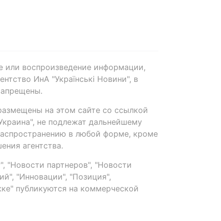
е или воспроизведение информации,
нтство ИнА "Українські Новини", в
запрещены.
размещены на этом сайте со ссылкой
-Украина", не подлежат дальнейшему
распространению в любой форме, кроме
ения агентства.
, "Новости партнеров", "Новости
й", "Инновации", "Позиция",
ке" публикуются на коммерческой