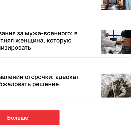
ания за мужа-военного: в
етняя женщина, которую
лизировать
авлении отсрочки: адвокат
обжаловать решение
Больше