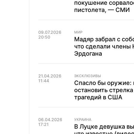
покушение сорвалос
пистолета, — СМИ
09.07.2026
МИР
20:50
Мадяр забрал с соб
что сделали члены 
Эрдогана
21.04.2026
ЭКСКЛЮЗИВЫ
11:44
Спасло бы оружие: 
остановить стрелка
трагедий в США
06.04.2026
УКРАИНА
17:21
В Луцке девушка вы
что известно (видео