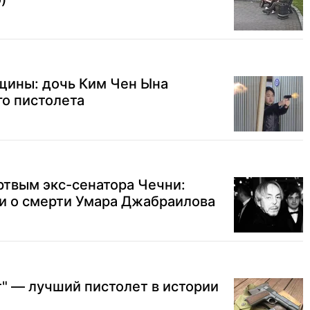
щины: дочь Ким Чен Ына
го пистолета
ртвым экс-сенатора Чечни:
и о смерти Умара Джабраилова
" — лучший пистолет в истории