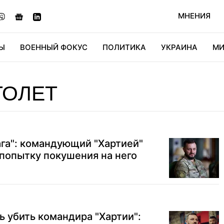
МНЕНИЯ
Ы
ВОЕННЫЙ ФОКУС
ПОЛИТИКА
УКРАИНА
МИ
ОНОМИКА
ДИДЖИТАЛ
АВТО
МИРФАН
КУЛЬТ
ТОЛЕТ
ага": командующий "Хартией"
попытку покушения на него
ь убить командира "Хартии":