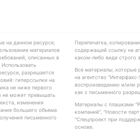
ые на данном ресурсе,
Перепечатка, копировани
ользование материалов
содержащей ссылку на аге
ребований, описанных в
каком-либо виде строго 
. Использовать
Все материалы, которые 
есурсе, разрешается
на агентство "Интерфакс
овий: гиперссылки на
воспроизведению и/или 
ика не ниже первого
как с письменного разреш
й не может превышать
екста, изменения
Материалы с плашками "Р"
вание большего объема
компаний", "Новости парти
получения письменного
"Спецпроект при поддерж
основе.