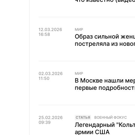
12.03.2026
МИР
16:58
Образ сильной жен
постреляла из ново
02.03.2026
МИР
11:50
В Москве нашли ме
первые подробност
25.02.2026
CТАТЬЯ
ВОЕННЫЙ ФОКУС
09:39
Легендарный "Кольт
армии США