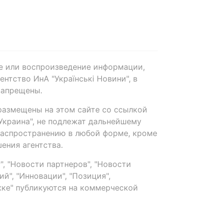
е или воспроизведение информации,
нтство ИнА "Українські Новини", в
запрещены.
размещены на этом сайте со ссылкой
-Украина", не подлежат дальнейшему
распространению в любой форме, кроме
ения агентства.
, "Новости партнеров", "Новости
й", "Инновации", "Позиция",
ке" публикуются на коммерческой