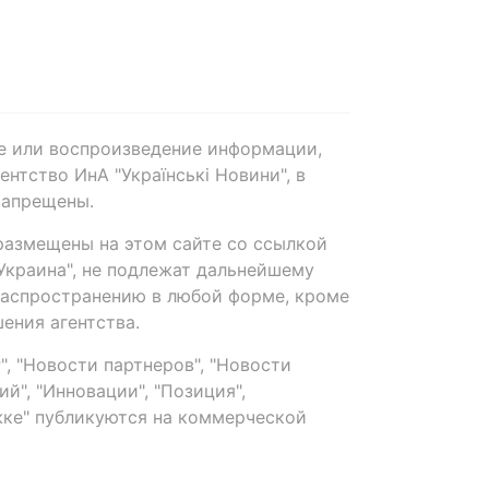
е или воспроизведение информации,
нтство ИнА "Українські Новини", в
запрещены.
размещены на этом сайте со ссылкой
-Украина", не подлежат дальнейшему
распространению в любой форме, кроме
ения агентства.
, "Новости партнеров", "Новости
й", "Инновации", "Позиция",
ке" публикуются на коммерческой