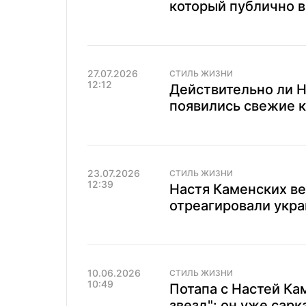
который публично в
27.07.2026
СТИЛЬ ЖИЗНИ
12:12
Действительно ли 
появились свежие к
23.07.2026
СТИЛЬ ЖИЗНИ
12:39
Настя Каменских ве
отреагировали укра
10.06.2026
СТИЛЬ ЖИЗНИ
10:49
Потапа с Настей Ка
звезд": он уже сар