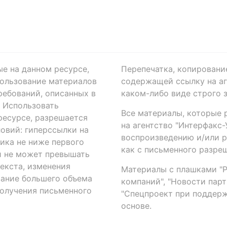
ые на данном ресурсе,
Перепечатка, копировани
ользование материалов
содержащей ссылку на аге
ребований, описанных в
каком-либо виде строго 
. Использовать
Все материалы, которые 
есурсе, разрешается
на агентство "Интерфакс
овий: гиперссылки на
воспроизведению и/или 
ика не ниже первого
как с письменного разреш
й не может превышать
екста, изменения
Материалы с плашками "Р"
вание большего объема
компаний", "Новости парти
получения письменного
"Спецпроект при поддерж
основе.