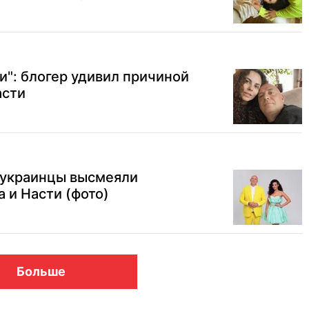
и": блогер удивил причиной
асти
 украинцы высмеяли
 и Насти (фото)
Больше