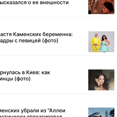
ысказался о ее внешности
Настя Каменских беременна:
адры с певицей (фото)
рнулась в Киев: как
инцы (фото)
менских убрали из "Аллеи
кастически отреагировал