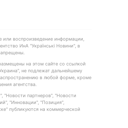
е или воспроизведение информации,
нтство ИнА "Українські Новини", в
запрещены.
размещены на этом сайте со ссылкой
-Украина", не подлежат дальнейшему
распространению в любой форме, кроме
ения агентства.
, "Новости партнеров", "Новости
й", "Инновации", "Позиция",
ке" публикуются на коммерческой