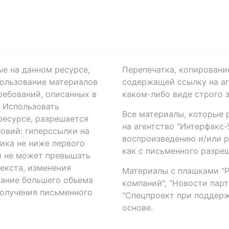
ые на данном ресурсе,
Перепечатка, копировани
ользование материалов
содержащей ссылку на аге
ребований, описанных в
каком-либо виде строго 
. Использовать
Все материалы, которые 
есурсе, разрешается
на агентство "Интерфакс
овий: гиперссылки на
воспроизведению и/или 
ика не ниже первого
как с письменного разреш
й не может превышать
екста, изменения
Материалы с плашками "Р"
вание большего объема
компаний", "Новости парти
получения письменного
"Спецпроект при поддерж
основе.