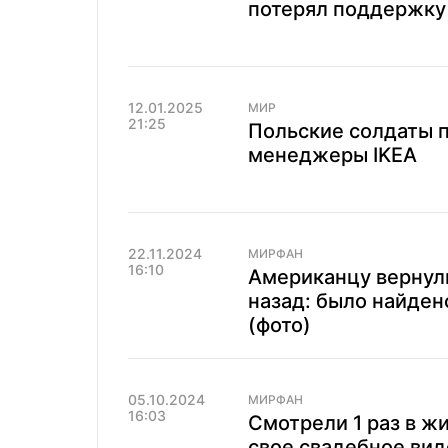
потерял поддержку 
12.01.2025
МИР
21:25
Польские солдаты п
менеджеры IKEA
22.11.2024
МИРФАН
16:10
Американцу вернули
назад: было найден
(фото)
05.10.2024
МИРФАН
16:03
Смотрели 1 раз в ж
свое свадебное вид