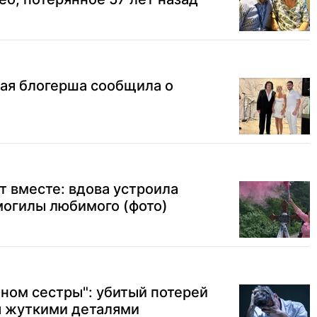
кая блогерша сообщила о
т вместе: вдова устроила
могилы любимого (фото)
оном сестры": убитый потерей
 жуткими деталями