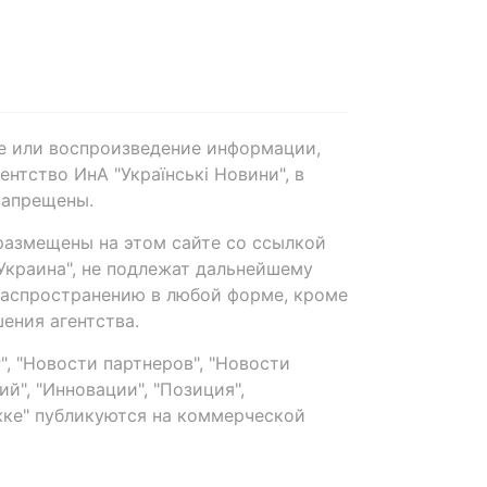
е или воспроизведение информации,
нтство ИнА "Українські Новини", в
запрещены.
размещены на этом сайте со ссылкой
-Украина", не подлежат дальнейшему
распространению в любой форме, кроме
ения агентства.
, "Новости партнеров", "Новости
й", "Инновации", "Позиция",
ке" публикуются на коммерческой