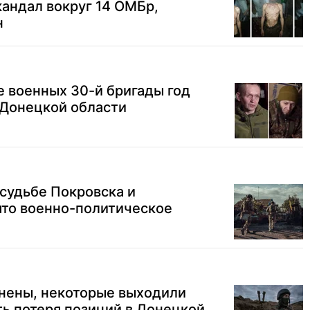
кандал вокруг 14 ОМБр,
н
е военных 30-й бригады год
 Донецкой области
 судьбе Покровска и
ято военно-политическое
анены, некоторые выходили
ть потеря позиций в Донецкой