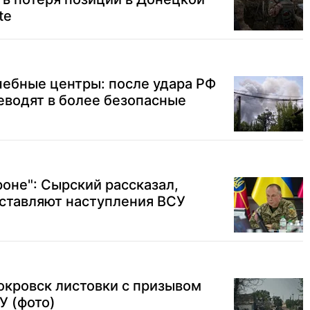
te
ебные центры: после удара РФ
еводят в более безопасные
роне": Сырский рассказал,
оставляют наступления ВСУ
окровск листовки с призывом
У (фото)