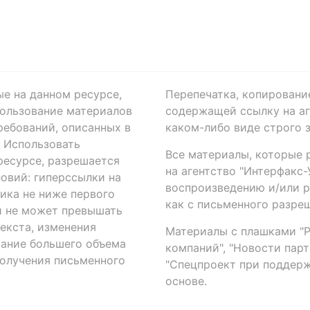
ые на данном ресурсе,
Перепечатка, копировани
ользование материалов
содержащей ссылку на аге
ребований, описанных в
каком-либо виде строго 
. Использовать
Все материалы, которые 
есурсе, разрешается
на агентство "Интерфакс
овий: гиперссылки на
воспроизведению и/или 
ика не ниже первого
как с письменного разреш
й не может превышать
екста, изменения
Материалы с плашками "Р"
вание большего объема
компаний", "Новости парти
получения письменного
"Спецпроект при поддерж
основе.