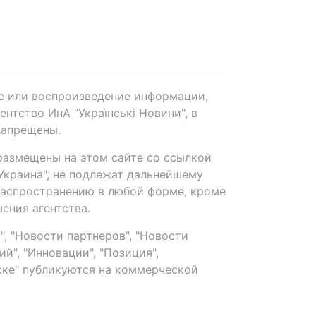
е или воспроизведение информации,
нтство ИнА "Українські Новини", в
запрещены.
размещены на этом сайте со ссылкой
-Украина", не подлежат дальнейшему
распространению в любой форме, кроме
ения агентства.
, "Новости партнеров", "Новости
й", "Инновации", "Позиция",
ке" публикуются на коммерческой