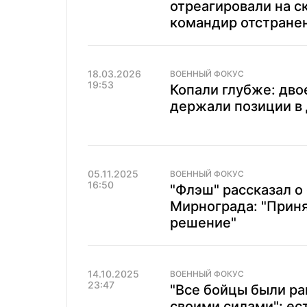
отреагировали на с
командир отстране
18.03.2026
ВОЕННЫЙ ФОКУС
19:53
Копали глубже: дво
держали позиции в
05.11.2025
ВОЕННЫЙ ФОКУС
16:50
"Флэш" рассказал о
Мирнограда: "Прин
решение"
14.10.2025
ВОЕННЫЙ ФОКУС
23:47
"Все бойцы были р
своими силами": ес