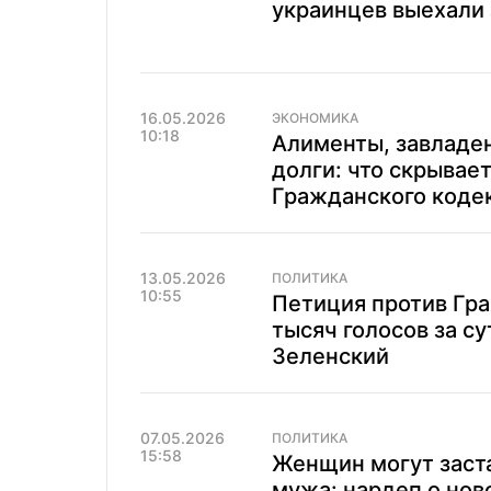
украинцев выехали 
16.05.2026
ЭКОНОМИКА
10:18
Алименты, завладе
долги: что скрывае
Гражданского коде
13.05.2026
ПОЛИТИКА
10:55
Петиция против Гра
тысяч голосов за су
Зеленский
07.05.2026
ПОЛИТИКА
15:58
Женщин могут заста
мужа: нардеп о но