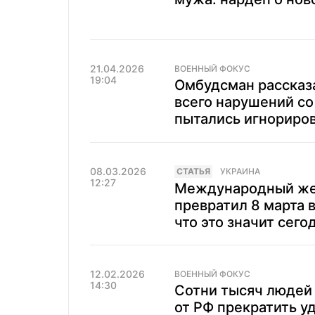
21.04.2026
ВОЕННЫЙ ФОКУС
19:04
Омбудсман рассказа
всего нарушений со
пытались игнориро
08.03.2026
CТАТЬЯ
УКРАИНА
12:27
Международный жен
превратил 8 марта в
что это значит сего
12.02.2026
ВОЕННЫЙ ФОКУС
14:30
Сотни тысяч людей 
от РФ прекратить у