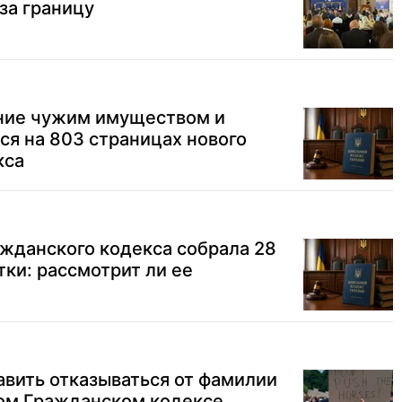
за границу
ние чужим имуществом и
тся на 803 страницах нового
кса
жданского кодекса собрала 28
тки: рассмотрит ли ее
вить отказываться от фамилии
вом Гражданском кодексе