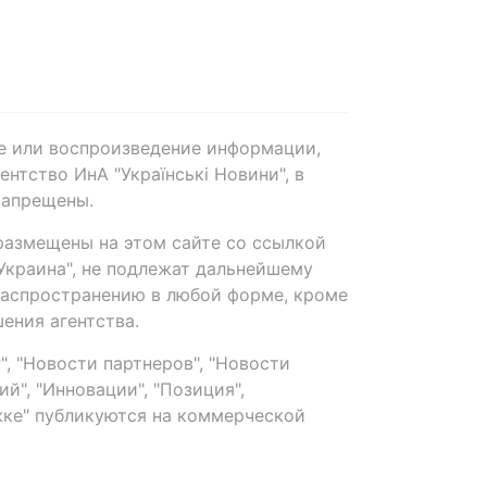
е или воспроизведение информации,
нтство ИнА "Українські Новини", в
запрещены.
размещены на этом сайте со ссылкой
-Украина", не подлежат дальнейшему
распространению в любой форме, кроме
ения агентства.
, "Новости партнеров", "Новости
й", "Инновации", "Позиция",
ке" публикуются на коммерческой