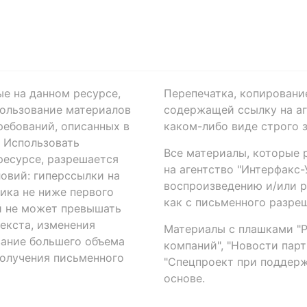
ые на данном ресурсе,
Перепечатка, копировани
ользование материалов
содержащей ссылку на аге
ребований, описанных в
каком-либо виде строго 
. Использовать
Все материалы, которые 
есурсе, разрешается
на агентство "Интерфакс
овий: гиперссылки на
воспроизведению и/или 
ика не ниже первого
как с письменного разреш
й не может превышать
екста, изменения
Материалы с плашками "Р"
вание большего объема
компаний", "Новости парти
получения письменного
"Спецпроект при поддерж
основе.