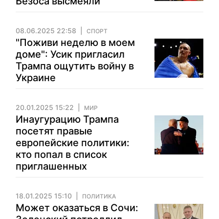
Безоса высмеяли
08.06.2025 22:58
СПОРТ
"Поживи неделю в моем
доме": Усик пригласил
Трампа ощутить войну в
Украине
20.01.2025 15:22
МИР
Инаугурацию Трампа
посетят правые
европейские политики:
кто попал в список
приглашенных
18.01.2025 15:10
ПОЛИТИКА
Может оказаться в Сочи: