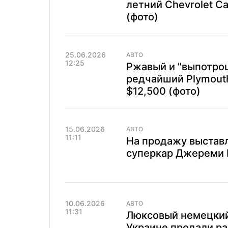
летний Chevrolet C
(фото)
25.06.2026
АВТО
12:25
Ржавый и "выпотрош
редчайший Plymouth
$12,500 (фото)
15.06.2026
АВТО
11:11
На продажу выстав
суперкар Джереми 
10.06.2026
АВТО
11:31
Люксовый немецкий
Украине продали ра