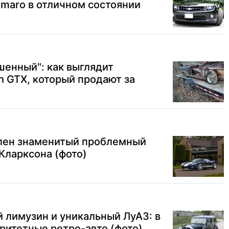
amaro в отличном состоянии
енный": как выглядит
 GTX, который продают за
лен знаменитый проблемный
Кларксона (фото)
 лимузин и уникальный ЛуАЗ: в
ритетные ретро-авто (фото)