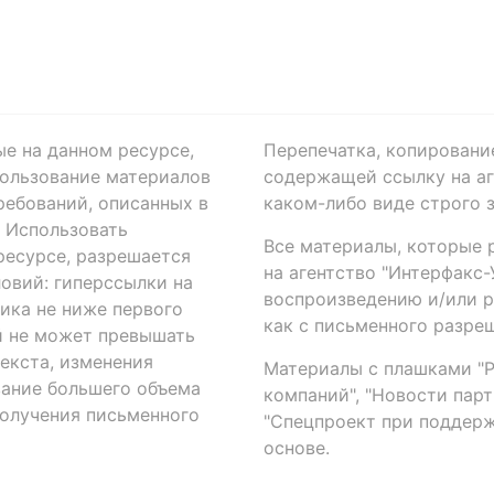
ые на данном ресурсе,
Перепечатка, копировани
ользование материалов
содержащей ссылку на аге
ребований, описанных в
каком-либо виде строго 
. Использовать
Все материалы, которые 
есурсе, разрешается
на агентство "Интерфакс
овий: гиперссылки на
воспроизведению и/или 
ика не ниже первого
как с письменного разреш
й не может превышать
екста, изменения
Материалы с плашками "Р"
вание большего объема
компаний", "Новости парти
получения письменного
"Спецпроект при поддерж
основе.