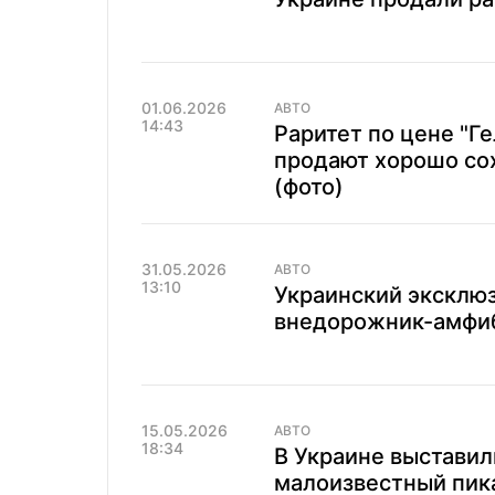
01.06.2026
АВТО
14:43
Раритет по цене "Ге
продают хорошо со
(фото)
31.05.2026
АВТО
13:10
Украинский эксклюз
внедорожник-амфиб
15.05.2026
АВТО
18:34
В Украине выстави
малоизвестный пика