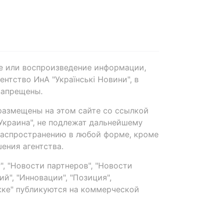
е или воспроизведение информации,
нтство ИнА "Українські Новини", в
запрещены.
размещены на этом сайте со ссылкой
-Украина", не подлежат дальнейшему
распространению в любой форме, кроме
ения агентства.
, "Новости партнеров", "Новости
й", "Инновации", "Позиция",
ке" публикуются на коммерческой