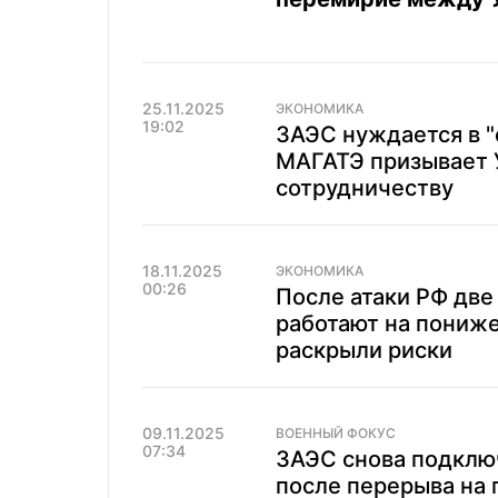
25.11.2025
ЭКОНОМИКА
19:02
ЗАЭС нуждается в "
МАГАТЭ призывает 
сотрудничеству
18.11.2025
ЭКОНОМИКА
00:26
После атаки РФ две
работают на пониж
раскрыли риски
09.11.2025
ВОЕННЫЙ ФОКУС
07:34
ЗАЭС снова подклю
после перерыва на 