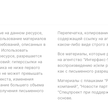
ые на данном ресурсе,
Перепечатка, копировани
ользование материалов
содержащей ссылку на аге
ребований, описанных в
каком-либо виде строго 
. Использовать
Все материалы, которые 
есурсе, разрешается
на агентство "Интерфакс
овий: гиперссылки на
воспроизведению и/или 
ика не ниже первого
как с письменного разреш
й не может превышать
екста, изменения
Материалы с плашками "Р"
вание большего объема
компаний", "Новости парти
получения письменного
"Спецпроект при поддерж
основе.