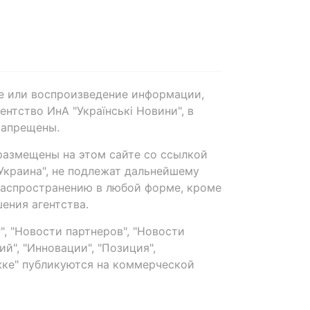
е или воспроизведение информации,
нтство ИнА "Українські Новини", в
запрещены.
размещены на этом сайте со ссылкой
-Украина", не подлежат дальнейшему
распространению в любой форме, кроме
ения агентства.
, "Новости партнеров", "Новости
й", "Инновации", "Позиция",
ке" публикуются на коммерческой