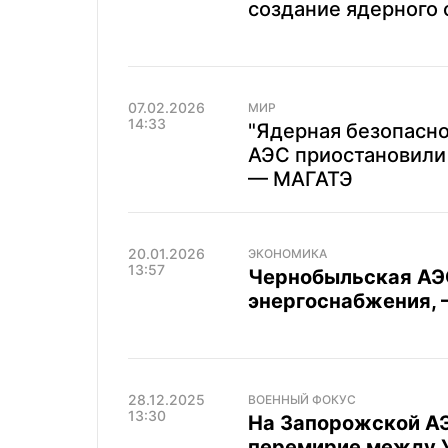
создание ядерного
07.02.2026
МИР
14:33
"Ядерная безопасно
АЭС приостановили
— МАГАТЭ
20.01.2026
ЭКОНОМИКА
13:57
Чернобыльская АЭС
энергоснабжения, 
28.12.2025
ВОЕННЫЙ ФОКУС
13:30
На Запорожской АЭ
перемирие между У