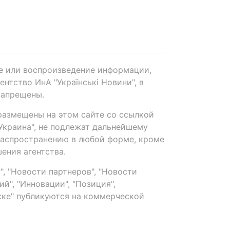
е или воспроизведение информации,
нтство ИнА "Українські Новини", в
запрещены.
размещены на этом сайте со ссылкой
-Украина", не подлежат дальнейшему
распространению в любой форме, кроме
ения агентства.
, "Новости партнеров", "Новости
й", "Инновации", "Позиция",
ке" публикуются на коммерческой