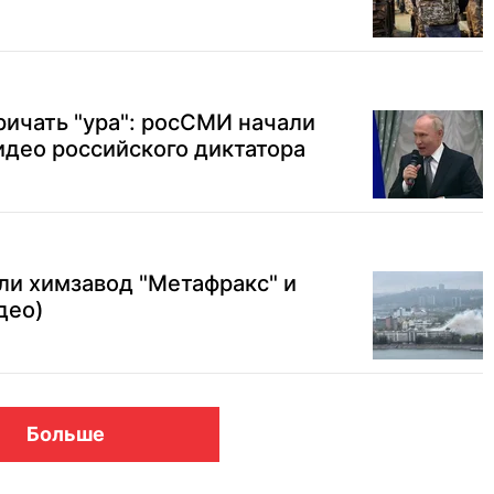
ричать "ура": росСМИ начали
идео российского диктатора
ли химзавод "Метафракс" и
део)
Больше