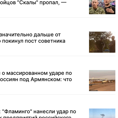
бойцов "Скалы" пропал, —
 значительно дальше от
 покинул пост советника
 о массированном ударе по
оссиян под Армянском: что
 "Фламинго" нанесли удар по
х предприятий российского