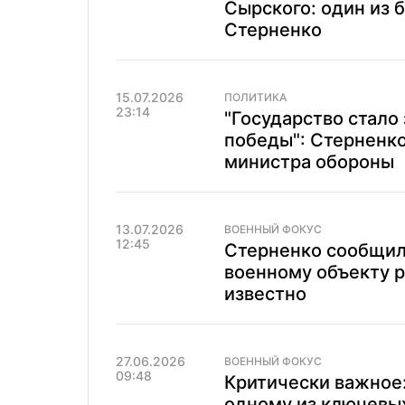
Сырского: один из 
Стерненко
15.07.2026
ПОЛИТИКА
23:14
"Государство стало
победы": Стерненко
министра обороны
13.07.2026
ВОЕННЫЙ ФОКУС
12:45
Стерненко сообщил
военному объекту р
известно
27.06.2026
ВОЕННЫЙ ФОКУС
09:48
Критически важное:
одному из ключевы