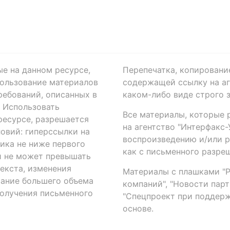
ые на данном ресурсе,
Перепечатка, копировани
ользование материалов
содержащей ссылку на аге
ребований, описанных в
каком-либо виде строго 
. Использовать
Все материалы, которые 
есурсе, разрешается
на агентство "Интерфакс
овий: гиперссылки на
воспроизведению и/или 
ика не ниже первого
как с письменного разреш
й не может превышать
екста, изменения
Материалы с плашками "Р"
вание большего объема
компаний", "Новости парти
получения письменного
"Спецпроект при поддерж
основе.