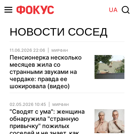
UA
НОВОСТИ СОСЕД
11.06.2026 22:06
МИРФАН
Пенсионерка несколько
месяцев жила со
странными звуками на
чердаке: правда ее
шокировала (видео)
02.05.2026 10:45
МИРФАН
"Сводят с ума": женщина
обнаружила "странную
привычку" пожилых
соседей и не знает, как