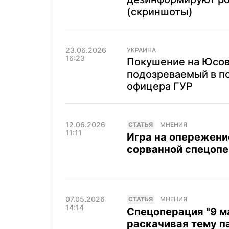
(скриншоты)
23.06.2026
УКРАИНА
16:23
Покушение на Юсов
подозреваемый в по
офицера ГУР
12.06.2026
CТАТЬЯ
МНЕНИЯ
11:11
Игра на опережени
сорванной спецоп
07.05.2026
CТАТЬЯ
МНЕНИЯ
14:14
Спецоперация "9 ма
раскачивая тему п