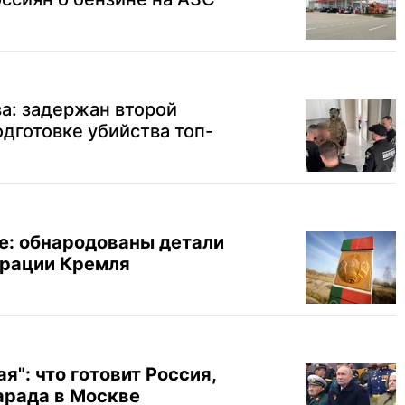
а: задержан второй
дготовке убийства топ-
е: обнародованы детали
ерации Кремля
я": что готовит Россия,
арада в Москве