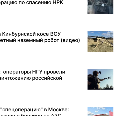
рацию по спасению НРК
на Кинбурнской косе ВСУ
етный наземный робот (видео)
т: операторы НГУ провели
ничтожению российской
 "спецоперацию" в Москве:
ссиян о бензине на АЗС