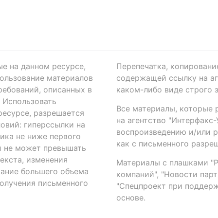
ые на данном ресурсе,
Перепечатка, копировани
ользование материалов
содержащей ссылку на аге
ребований, описанных в
каком-либо виде строго 
. Использовать
Все материалы, которые 
есурсе, разрешается
на агентство "Интерфакс
овий: гиперссылки на
воспроизведению и/или 
ика не ниже первого
как с письменного разреш
й не может превышать
екста, изменения
Материалы с плашками "Р"
вание большего объема
компаний", "Новости парти
получения письменного
"Спецпроект при поддерж
основе.