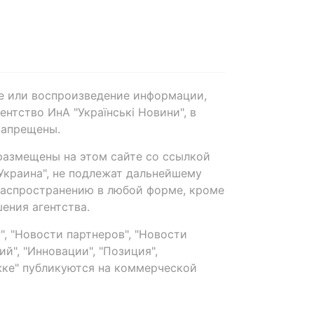
е или воспроизведение информации,
нтство ИнА "Українські Новини", в
запрещены.
размещены на этом сайте со ссылкой
-Украина", не подлежат дальнейшему
распространению в любой форме, кроме
ения агентства.
, "Новости партнеров", "Новости
й", "Инновации", "Позиция",
ке" публикуются на коммерческой