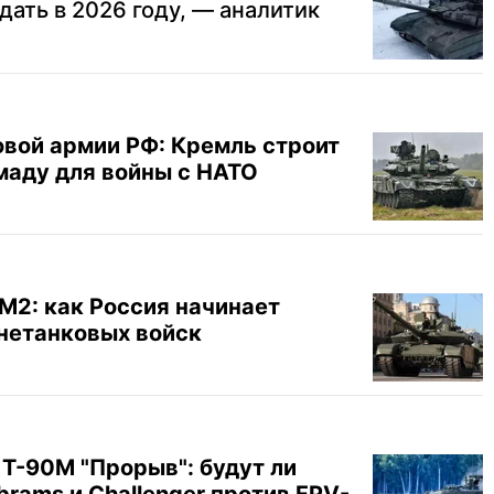
дать в 2026 году, — аналитик
вой армии РФ: Кремль строит
аду для войны с НАТО
М2: как Россия начинает
нетанковых войск
Т-90М "Прорыв": будут ли