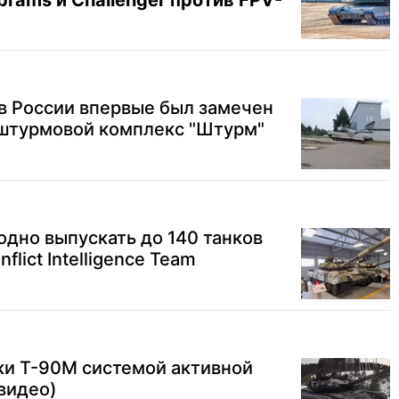
brams и Challenger против FPV-
: в России впервые был замечен
штурмовой комплекс "Штурм"
дно выпускать до 140 танков
lict Intelligence Team
ки Т-90М системой активной
видео)