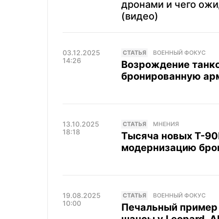
дронами и чего ожи
(видео)
03.12.2025
CТАТЬЯ
ВОЕННЫЙ ФОКУС
14:26
Возрождение танко
бронированную арм
13.10.2025
CТАТЬЯ
МНЕНИЯ
18:18
Тысяча новых Т-90
модернизацию бро
19.08.2025
CТАТЬЯ
ВОЕННЫЙ ФОКУС
10:00
Печальный пример 