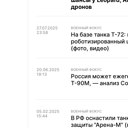
шансы у Leopard, A
дронов
27.07.2025
ВОЕННЫЙ ФОКУС
23:58
На базе танка Т-72
роботизированный 
(фото, видео)
20.06.2025
ВОЕННЫЙ ФОКУС
19:13
Россия может ежего
Т-90М, — анализ Conf
05.02.2025
ВОЕННЫЙ ФОКУС
15:44
В РФ оснастили тан
защиты "Арена-М" (