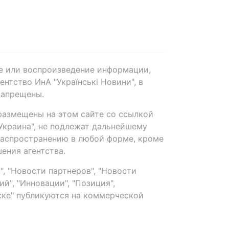
е или воспроизведение информации,
нтство ИнА "Українські Новини", в
запрещены.
размещены на этом сайте со ссылкой
-Украина", не подлежат дальнейшему
распространению в любой форме, кроме
ения агентства.
, "Новости партнеров", "Новости
й", "Инновации", "Позиция",
ке" публикуются на коммерческой