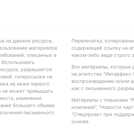
ые на данном ресурсе,
Перепечатка, копировани
ользование материалов
содержащей ссылку на аге
ребований, описанных в
каком-либо виде строго 
. Использовать
Все материалы, которые 
есурсе, разрешается
на агентство "Интерфакс
овий: гиперссылки на
воспроизведению и/или 
ика не ниже первого
как с письменного разреш
й не может превышать
екста, изменения
Материалы с плашками "Р"
вание большего объема
компаний", "Новости парти
получения письменного
"Спецпроект при поддерж
основе.