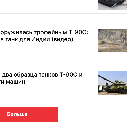
ооружилась трофейным Т-90С:
 танк для Индии (видео)
 два образца танков Т-90С и
ти машин
Больше