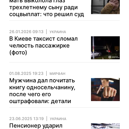
мать выколола глаз
трехлетнему сыну ради
соцвыплат: что решил суд
26.01.2026 09:13
УКРАИНА
В Киеве таксист сломал
челюсть пассажирке
(фото)
01.08.2025 19:23
МИРФАН
Мужчина дал почитать
книгу односельчанину,
после чего его
оштрафовали: детали
23.06.2025 13:19
УКРАИНА
Пенсионер ударил