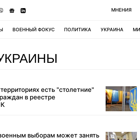
МНЕНИЯ
Ы
ВОЕННЫЙ ФОКУС
ПОЛИТИКА
УКРАИНА
МИ
ОНОМИКА
ДИДЖИТАЛ
АВТО
МИРФАН
КУЛЬТ
УКРАИНЫ
территориях есть "столетние"
граждан в реестре
ИК
евоенным выборам может занять