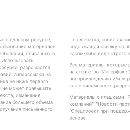
ые на данном ресурсе,
Перепечатка, копировани
ользование материалов
содержащей ссылку на аге
ребований, описанных в
каком-либо виде строго 
. Использовать
Все материалы, которые 
есурсе, разрешается
на агентство "Интерфакс
овий: гиперссылки на
воспроизведению и/или 
ика не ниже первого
как с письменного разреш
й не может превышать
екста, изменения
Материалы с плашками "Р"
вание большего объема
компаний", "Новости парти
получения письменного
"Спецпроект при поддерж
основе.