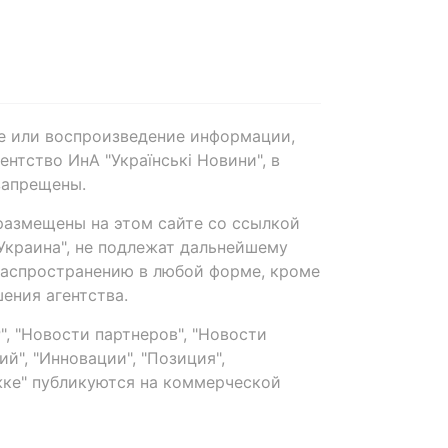
е или воспроизведение информации,
нтство ИнА "Українські Новини", в
запрещены.
размещены на этом сайте со ссылкой
-Украина", не подлежат дальнейшему
распространению в любой форме, кроме
ения агентства.
, "Новости партнеров", "Новости
й", "Инновации", "Позиция",
ке" публикуются на коммерческой