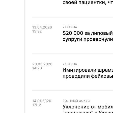
своей пациентки, ч
13.04.2026
УКРАИНА
15:32
$20 000 за липовый
супруги провернули
20.03.2026
УКРАИНА
14:20
Имитировали шрамы
проводили фейковы
14.01.2026
ВОЕННЫЙ ФОКУС
17:12
Уклонение от мобили
"продавали" в Укра