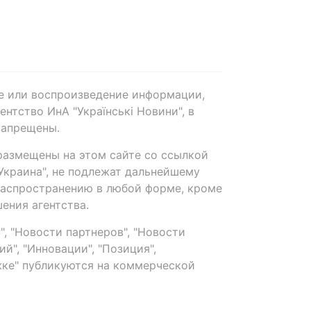
е или воспроизведение информации,
нтство ИнА "Українські Новини", в
запрещены.
размещены на этом сайте со ссылкой
-Украина", не подлежат дальнейшему
распространению в любой форме, кроме
ения агентства.
, "Новости партнеров", "Новости
й", "Инновации", "Позиция",
ке" публикуются на коммерческой