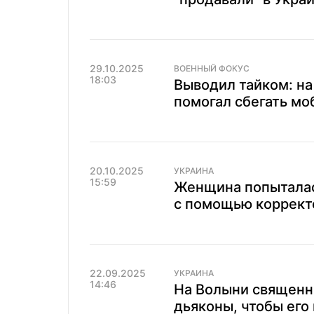
29.10.2025
ВОЕННЫЙ ФОКУС
18:03
Выводил тайком: на
помогал сбегать м
20.10.2025
УКРАИНА
15:59
Женщина попыталас
с помощью коррект
22.09.2025
УКРАИНА
14:46
На Волыни священн
дьяконы, чтобы его