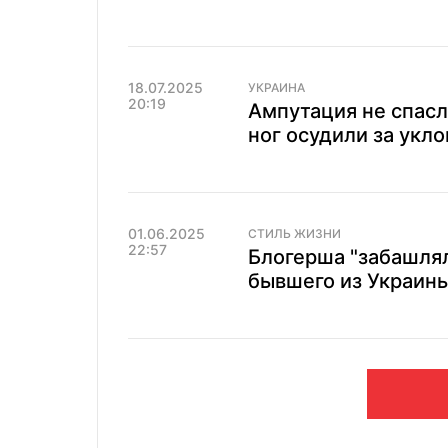
18.07.2025
УКРАИНА
20:19
Ампутация не спасл
ног осудили за укл
01.06.2025
СТИЛЬ ЖИЗНИ
22:57
Блогерша "забашлял
бывшего из Украины