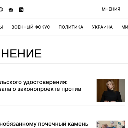
МНЕНИЯ
Ы
ВОЕННЫЙ ФОКУС
ПОЛИТИКА
УКРАИНА
МИ
ОНОМИКА
ДИДЖИТАЛ
АВТО
МИРФАН
КУЛЬТ
ОНЕНИЕ
ельского удостоверения:
ала о законопроекте против
ннобязанному почечный камень