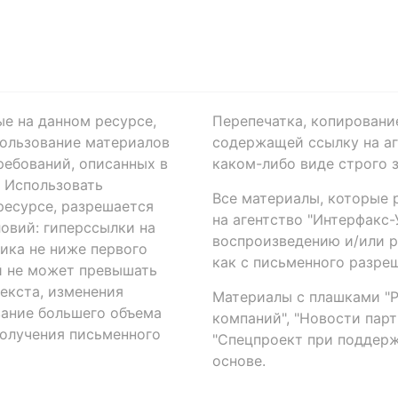
ые на данном ресурсе,
Перепечатка, копировани
ользование материалов
содержащей ссылку на аге
ребований, описанных в
каком-либо виде строго 
. Использовать
Все материалы, которые 
есурсе, разрешается
на агентство "Интерфакс
овий: гиперссылки на
воспроизведению и/или 
ика не ниже первого
как с письменного разреш
й не может превышать
екста, изменения
Материалы с плашками "Р"
вание большего объема
компаний", "Новости парти
получения письменного
"Спецпроект при поддерж
основе.