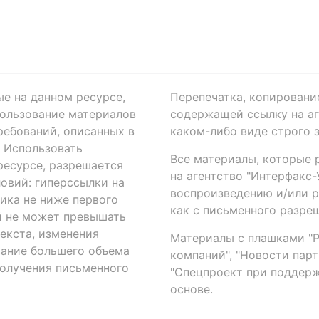
ые на данном ресурсе,
Перепечатка, копировани
ользование материалов
содержащей ссылку на аге
ребований, описанных в
каком-либо виде строго 
. Использовать
Все материалы, которые 
есурсе, разрешается
на агентство "Интерфакс
овий: гиперссылки на
воспроизведению и/или 
ика не ниже первого
как с письменного разреш
й не может превышать
екста, изменения
Материалы с плашками "Р"
вание большего объема
компаний", "Новости парти
получения письменного
"Спецпроект при поддерж
основе.