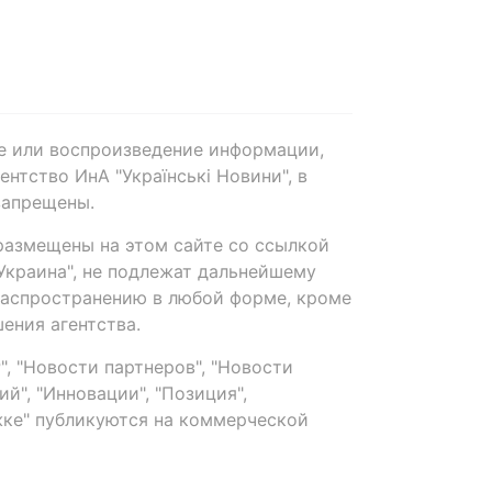
е или воспроизведение информации,
нтство ИнА "Українські Новини", в
запрещены.
размещены на этом сайте со ссылкой
-Украина", не подлежат дальнейшему
распространению в любой форме, кроме
ения агентства.
, "Новости партнеров", "Новости
й", "Инновации", "Позиция",
ке" публикуются на коммерческой