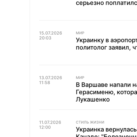
серьезно поплатилс
15.07.2026
МИР
20:03
Украинку в аэропор
политолог заявил, ч
13.07.2026
МИР
11:58
В Варшаве напали н
Герасименю, котор
Лукашенко
11.07.2026
СТИЛЬ ЖИЗНИ
12:00
Украинка вернулась
Канаде: "Болезненн