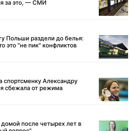
я за это, — СМИ
ту Польши раздели до белья:
то это "не пик" конфликтов
а спортсменку Александру
ая сбежала от режима
 домой после четырех лет в
ый вопрос"