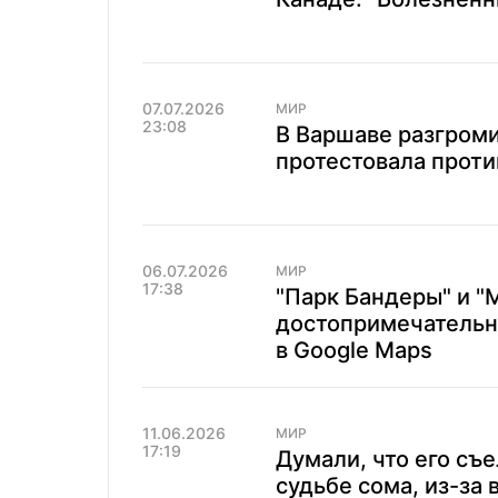
07.07.2026
МИР
23:08
В Варшаве разгроми
протестовала проти
06.07.2026
МИР
17:38
"Парк Бандеры" и "
достопримечательн
в Google Maps
11.06.2026
МИР
17:19
Думали, что его съ
судьбе сома, из-за