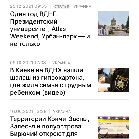
25.12.2021 09:55
CТАТЬЯ
УКРАИНА
Один год ВДНГ.
Президентский
университет, Atlas
Weekend, Урбан-парк — и
не только
09.10.2021 17:08
УКРАИНА
В Киеве на ВДНХ нашли
шалаш из гипсокартона,
где жила семья с грудным
ребенком (видео)
16.06.2021 13:28
УКРАИНА
Территории Кончи-Заспы,
Залесья и полуострова
Бирючий откроют для