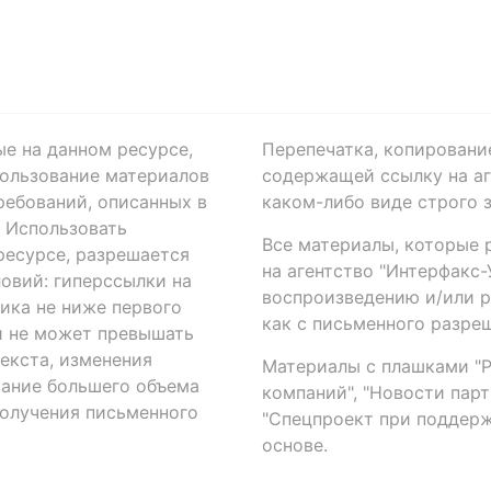
ые на данном ресурсе,
Перепечатка, копировани
ользование материалов
содержащей ссылку на аге
ребований, описанных в
каком-либо виде строго 
. Использовать
Все материалы, которые 
есурсе, разрешается
на агентство "Интерфакс
овий: гиперссылки на
воспроизведению и/или 
ика не ниже первого
как с письменного разреш
й не может превышать
екста, изменения
Материалы с плашками "Р"
вание большего объема
компаний", "Новости парти
получения письменного
"Спецпроект при поддерж
основе.