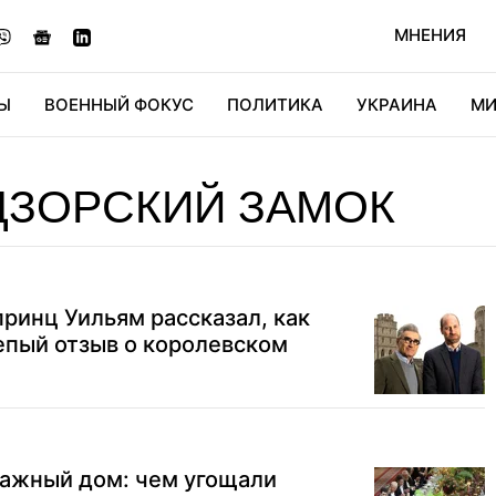
МНЕНИЯ
Ы
ВОЕННЫЙ ФОКУС
ПОЛИТИКА
УКРАИНА
МИ
ОНОМИКА
ДИДЖИТАЛ
АВТО
МИРФАН
КУЛЬТ
ДЗОРСКИЙ ЗАМОК
принц Уильям рассказал, как
епый отзыв о королевском
тажный дом: чем угощали