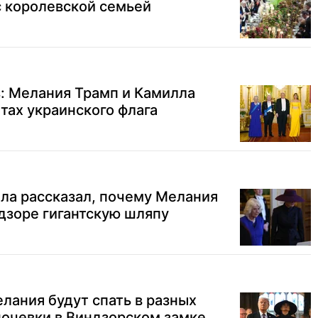
с королевской семьей
: Мелания Трамп и Камилла
етах украинского флага
ела рассказал, почему Мелания
дзоре гигантскую шляпу
лания будут спать в разных
ночевки в Виндзорском замке