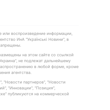
е или воспроизведение информации,
нтство ИнА "Українські Новини", в
запрещены.
размещены на этом сайте со ссылкой
-Украина", не подлежат дальнейшему
распространению в любой форме, кроме
ения агентства.
, "Новости партнеров", "Новости
й", "Инновации", "Позиция",
ке" публикуются на коммерческой