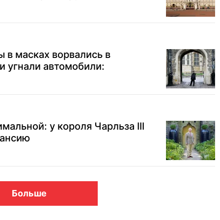
 в масках ворвались в
и угнали автомобили:
альной: у короля Чарльза III
кансию
Больше