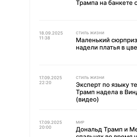
Трампа на банкете 
18.09.2025
СТИЛЬ ЖИЗНИ
11:38
Маленький сюрприз
надели платья в цв
17.09.2025
СТИЛЬ ЖИЗНИ
22:20
Эксперт по языку т
Трамп надела в Вин
(видео)
17.09.2025
МИР
20:00
Дональд Трамп и Ме
спальнях во время 