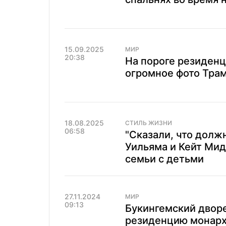
15.09.2025
МИР
20:38
На пороге резиденц
огромное фото Трам
18.08.2025
СТИЛЬ ЖИЗНИ
06:58
"Сказали, что долж
Уильяма и Кейт Мид
семьи с детьми
27.11.2024
МИР
09:13
Букингемский дворе
резиденцию монарх