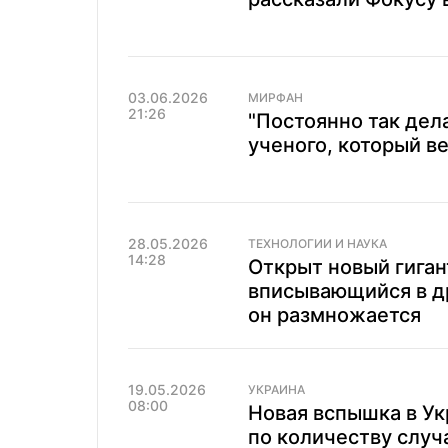
03.06.2026
МИРФАН
21:26
"Постоянно так дел
ученого, который в
28.05.2026
ТЕХНОЛОГИИ И НАУКА
14:28
Открыт новый гиган
вписывающийся в др
он размножается
19.05.2026
УКРАИНА
08:00
Новая вспышка в Ук
по количеству случ