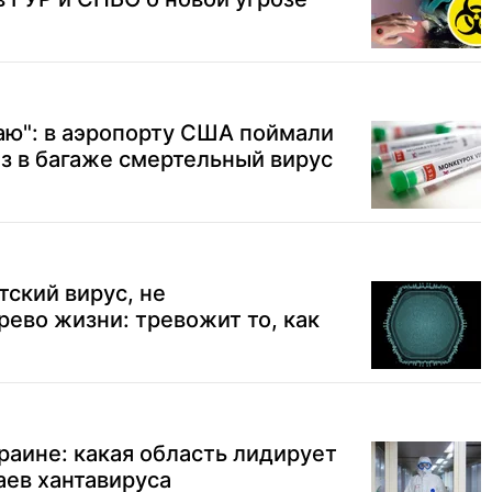
аю": в аэропорту США поймали
ез в багаже смертельный вирус
тский вирус, не
ево жизни: тревожит то, как
раине: какая область лидирует
аев хантавируса