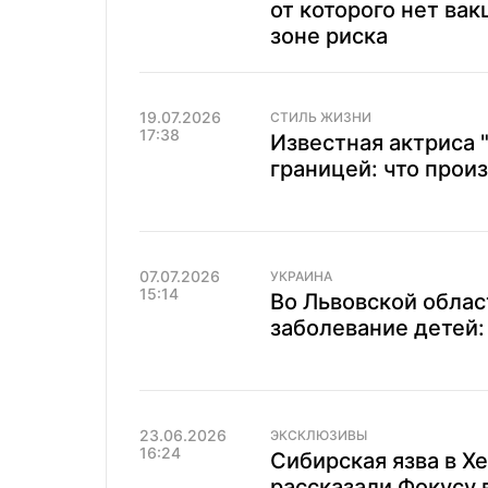
от которого нет вак
зоне риска
19.07.2026
СТИЛЬ ЖИЗНИ
17:38
Известная актриса "
границей: что прои
07.07.2026
УКРАИНА
15:14
Во Львовской облас
заболевание детей:
23.06.2026
ЭКСКЛЮЗИВЫ
16:24
Сибирская язва в Х
рассказали Фокусу 