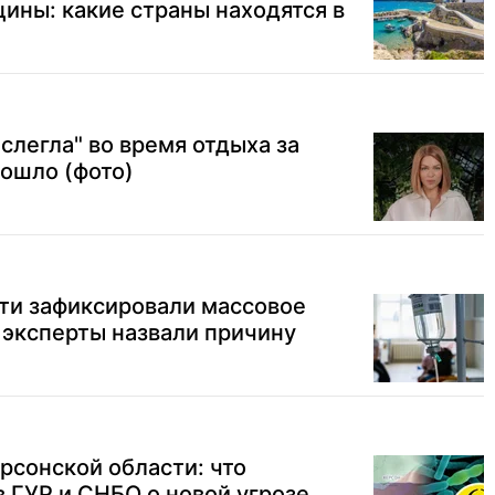
цины: какие страны находятся в
слегла" во время отдыха за
зошло (фото)
ти зафиксировали массовое
 эксперты назвали причину
ерсонской области: что
в ГУР и СНБО о новой угрозе