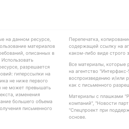
ые на данном ресурсе,
Перепечатка, копировани
ользование материалов
содержащей ссылку на аге
ребований, описанных в
каком-либо виде строго 
. Использовать
Все материалы, которые 
есурсе, разрешается
на агентство "Интерфакс
овий: гиперссылки на
воспроизведению и/или 
ика не ниже первого
как с письменного разреш
й не может превышать
екста, изменения
Материалы с плашками "Р"
вание большего объема
компаний", "Новости парти
получения письменного
"Спецпроект при поддерж
основе.