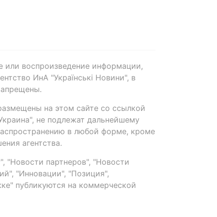
е или воспроизведение информации,
нтство ИнА "Українські Новини", в
запрещены.
размещены на этом сайте со ссылкой
-Украина", не подлежат дальнейшему
распространению в любой форме, кроме
ения агентства.
, "Новости партнеров", "Новости
й", "Инновации", "Позиция",
ке" публикуются на коммерческой