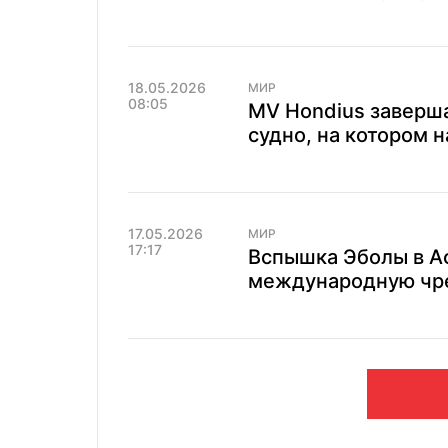
18.05.2026
МИР
08:05
MV Hondius заверша
судно, на котором 
17.05.2026
МИР
17:17
Вспышка Эболы в А
международную чр