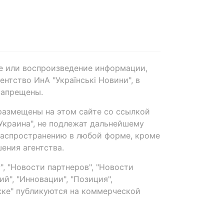
е или воспроизведение информации,
нтство ИнА "Українські Новини", в
запрещены.
размещены на этом сайте со ссылкой
-Украина", не подлежат дальнейшему
распространению в любой форме, кроме
ения агентства.
, "Новости партнеров", "Новости
й", "Инновации", "Позиция",
ке" публикуются на коммерческой