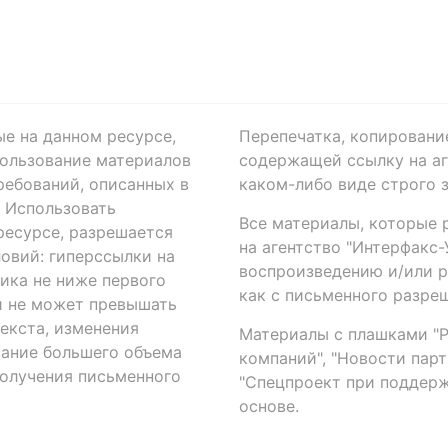
ые на данном ресурсе,
Перепечатка, копировани
ользование материалов
содержащей ссылку на аге
ребований, описанных в
каком-либо виде строго 
. Использовать
Все материалы, которые 
есурсе, разрешается
на агентство "Интерфакс
овий: гиперссылки на
воспроизведению и/или 
ика не ниже первого
как с письменного разреш
й не может превышать
екста, изменения
Материалы с плашками "Р"
вание большего объема
компаний", "Новости парти
получения письменного
"Спецпроект при поддерж
основе.