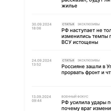
жилье
30.09.2024
CТАТЬЯ
ЭКСКЛЮЗИВЫ
18:06
РФ наступает не то
изменились темпы 
ВСУ истощены
24.09.2024
CТАТЬЯ
ЭКСКЛЮЗИВЫ
13:52
Россияне зашли в У
прорвать фронт и ч
13.09.2024
ВОЕННЫЙ ФОКУС
09:44
РФ усилила удары п
почему враг измени