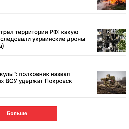
трел территории РФ: какую
еследовали украинские дроны
а)
кулы": полковник назвал
ых ВСУ удержат Покровск
Больше