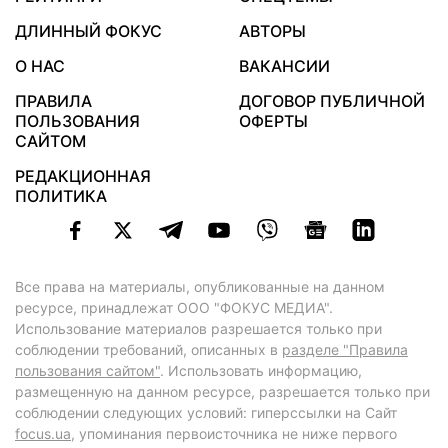
ДЛИННЫЙ ФОКУС
АВТОРЫ
О НАС
ВАКАНСИИ
ПРАВИЛА
ДОГОВОР ПУБЛИЧНОЙ
ПОЛЬЗОВАНИЯ
ОФЕРТЫ
САЙТОМ
РЕДАКЦИОННАЯ
ПОЛИТИКА
Все права на материалы, опубликованные на данном
ресурсе, принадлежат ООО "ФОКУС МЕДИА".
Использование материалов разрешается только при
соблюдении требований, описанных в
разделе "Правила
пользования сайтом"
. Использовать информацию,
размещенную на данном ресурсе, разрешается только при
соблюдении следующих условий: гиперссылки на Сайт
focus.ua
, упоминания первоисточника не ниже первого