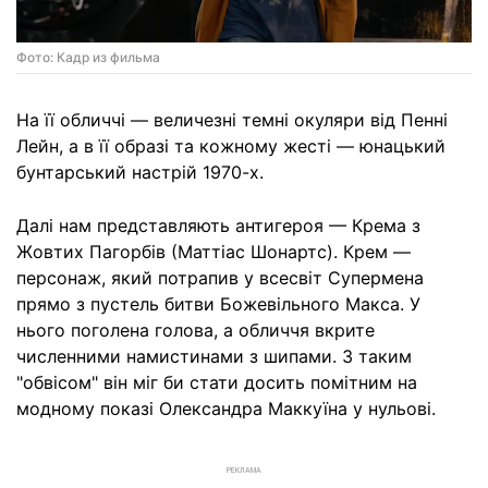
Фото: Кадр из фильма
На її обличчі — величезні темні окуляри від Пенні
Лейн, а в її образі та кожному жесті — юнацький
бунтарський настрій 1970-х.
Далі нам представляють антигероя — Крема з
Жовтих Пагорбів (Маттіас Шонартс). Крем —
персонаж, який потрапив у всесвіт Супермена
прямо з пустель битви Божевільного Макса. У
нього поголена голова, а обличчя вкрите
численними намистинами з шипами. З таким
"обвісом" він міг би стати досить помітним на
модному показі Олександра Маккуїна у нульові.
РЕКЛАМА