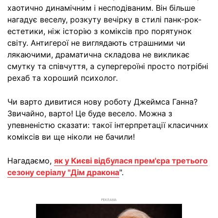
хаотично динамічним і несподіваним. Він більше
нагадує веселу, розкуту вечірку в стилі панк-рок-
естетики, ніж історію з коміксів про порятунок
світу. Антигерої не виглядають страшними чи
лякаючими, драматична складова не викликає
смутку та співчуття, а супергероїні просто потрібні
рехаб та хороший психолог.
Чи варто дивитися нову роботу Джеймса Ганна?
Звичайно, варто! Це буде весело. Можна з
упевненістю сказати: такої інтерпретації класичних
коміксів ви ще ніколи не бачили!
Нагадаємо,
як у Києві відбулася прем'єра третього
сезону серіалу "Дім дракона
".
РЕКЛАМА