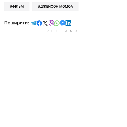
ФІЛЬМ
ДЖЕЙСОН МОМОА
відправити у Telegram
поділитись у Facebook
поділитись у X
відправити у Viber
відправити у Whatsapp
відправити у Messenger
відправити у LinkedIn
Поширити: