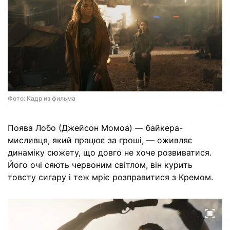
Фото: Кадр из фильма
Поява Лобо (Джейсон Момоа) — байкера-
мисливця, який працює за гроші, — оживляє
динаміку сюжету, що довго не хоче розвиватися.
Його очі сяють червоним світлом, він курить
товсту сигару і теж мріє розправитися з Кремом.