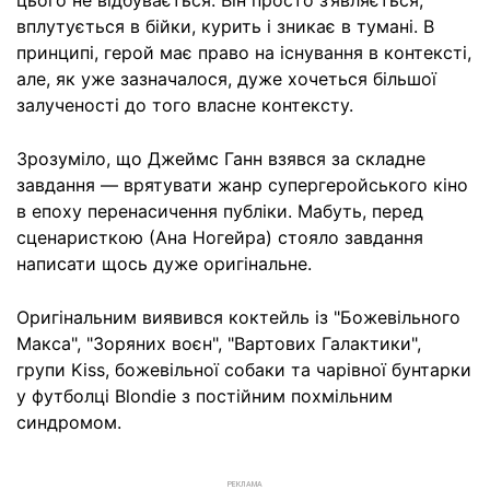
вплутується в бійки, курить і зникає в тумані. В
принципі, герой має право на існування в контексті,
але, як уже зазначалося, дуже хочеться більшої
залученості до того власне контексту.
Зрозуміло, що Джеймс Ганн взявся за складне
завдання — врятувати жанр супергеройського кіно
в епоху перенасичення публіки. Мабуть, перед
сценаристкою (Ана Ногейра) стояло завдання
написати щось дуже оригінальне.
Оригінальним виявився коктейль із "Божевільного
Макса", "Зоряних воєн", "Вартових Галактики",
групи Kiss, божевільної собаки та чарівної бунтарки
у футболці Blondie з постійним похмільним
синдромом.
РЕКЛАМА