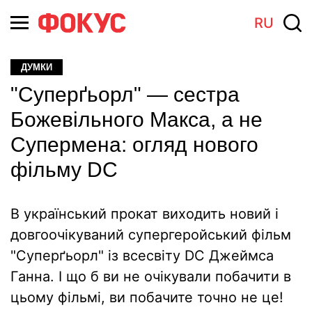
RU
ДУМКИ
"Суперґьорл" — сестра
Божевільного Макса, а не
Супермена: огляд нового
фільму DC
В український прокат виходить новий і
довгоочікуваний супергеройський фільм
"Суперґьорл" із всесвіту DC Джеймса
Ганна. І що б ви не очікували побачити в
цьому фільмі, ви побачите точно не це!