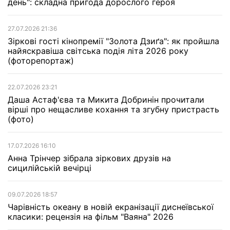
день": складна пригода дорослого героя
27.07.2026 21:36
Зіркові гості кінопремії "Золота Дзиґа": як пройшла
найяскравіша світська подія літа 2026 року
(фоторепортаж)
22.07.2026 23:21
Даша Астаф'єва та Микита Добринін прочитали
вірші про нещасливе кохання та згубну пристрасть
(фото)
17.07.2026 16:10
Анна Трінчер зібрала зіркових друзів на
сицилійській вечірці
09.07.2026 18:57
Чарівність океану в новій екранізації диснеївської
класики: рецензія на фільм "Ваяна" 2026