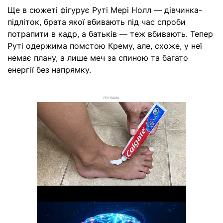
Ще в сюжеті фігурує Руті Мері Нолл — дівчинка-
підліток, брата якої вбивають під час спроби
потрапити в кадр, а батьків — теж вбивають. Тепер
Руті одержима помстою Крему, але, схоже, у неї
немає плану, а лише меч за спиною та багато
енергії без напрямку.
РЕКЛАМА