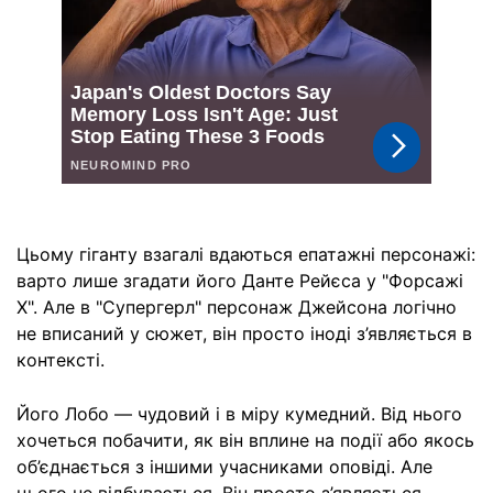
Цьому гіганту взагалі вдаються епатажні персонажі:
варто лише згадати його Данте Рейєса у "Форсажі
X". Але в "Супергерл" персонаж Джейсона логічно
не вписаний у сюжет, він просто іноді з’являється в
контексті.
Його Лобо — чудовий і в міру кумедний. Від нього
хочеться побачити, як він вплине на події або якось
об’єднається з іншими учасниками оповіді. Але
цього не відбувається. Він просто з’являється,