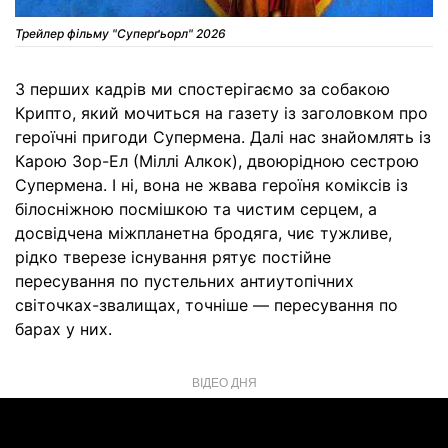
Трейлер фільму "Суперґьорл" 2026
З перших кадрів ми спостерігаємо за собакою
Крипто, який мочиться на газету із заголовком про
героїчні пригоди Супермена. Далі нас знайомлять із
Карою Зор-Ел (Міллі Алкок), двоюрідною сестрою
Супермена. І ні, вона не жвава героїня коміксів із
білосніжною посмішкою та чистим серцем, а
досвідчена міжпланетна бродяга, чиє тужливе,
рідко тверезе існування рятує постійне
пересування по пустельних антиутопічних
світочках-звалищах, точніше — пересування по
барах у них.
ВІДЕО ДНЯ