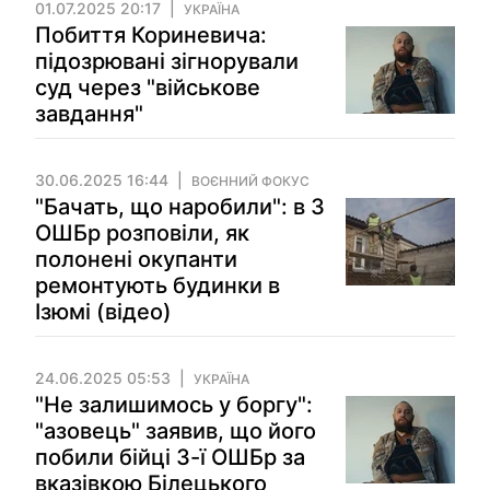
01.07.2025 20:17
УКРАЇНА
Побиття Кориневича:
підозрювані зігнорували
суд через "військове
завдання"
30.06.2025 16:44
ВОЄННИЙ ФОКУС
"Бачать, що наробили": в 3
ОШБр розповіли, як
полонені окупанти
ремонтують будинки в
Ізюмі (відео)
24.06.2025 05:53
УКРАЇНА
"Не залишимось у боргу":
"азовець" заявив, що його
побили бійці 3-ї ОШБр за
вказівкою Білецького