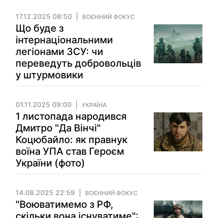
17.12.2025 08:50
ВОЄННИЙ ФОКУС
Що буде з
інтернаціональними
легіонами ЗСУ: чи
переведуть добровольців
у штурмовики
01.11.2025 09:00
УКРАЇНА
1 листопада народився
Дмитро "Да Вiнчi"
Коцюбайло: як правнук
воїна УПА став Героєм
України (фото)
14.08.2025 22:59
ВОЄННИЙ ФОКУС
"Воюватимемо з РФ,
скільки вона існуватиме":