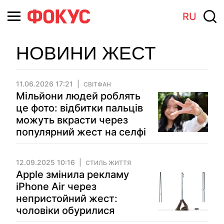
RU
НОВИНИ ЖЕСТ
11.06.2026 17:21
СВІТФАН
Мільйони людей роблять
це фото: відбитки пальців
можуть вкрасти через
популярний жест на селфі
12.09.2025 10:16
СТИЛЬ ЖИТТЯ
Apple змінила рекламу
iPhone Air через
непристойний жест:
чоловіки обурилися