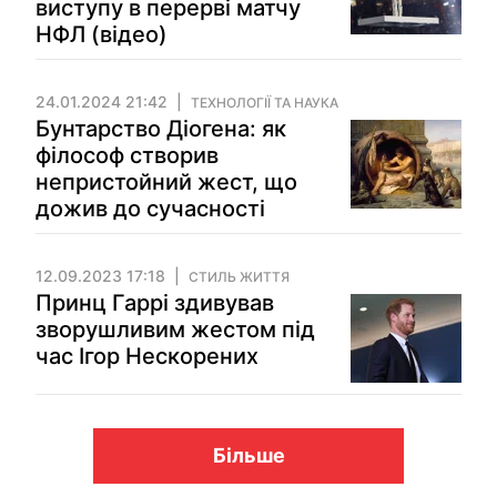
виступу в перерві матчу
НФЛ (відео)
24.01.2024 21:42
ТЕХНОЛОГІЇ ТА НАУКА
Бунтарство Діогена: як
філософ створив
непристойний жест, що
дожив до сучасності
12.09.2023 17:18
СТИЛЬ ЖИТТЯ
Принц Гаррі здивував
зворушливим жестом під
час Ігор Нескорених
Більше