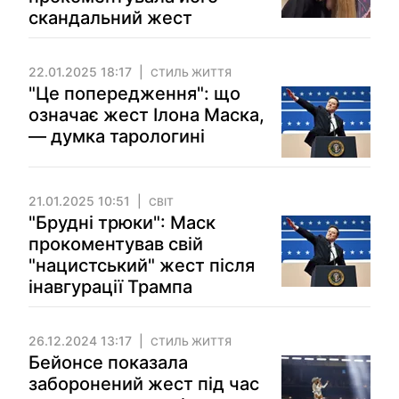
скандальний жест
22.01.2025 18:17
СТИЛЬ ЖИТТЯ
"Це попередження": що
означає жест Ілона Маска,
— думка тарологині
21.01.2025 10:51
СВІТ
"Брудні трюки": Маск
прокоментував свій
"нацистський" жест після
інавгурації Трампа
26.12.2024 13:17
СТИЛЬ ЖИТТЯ
Бейонсе показала
заборонений жест під час